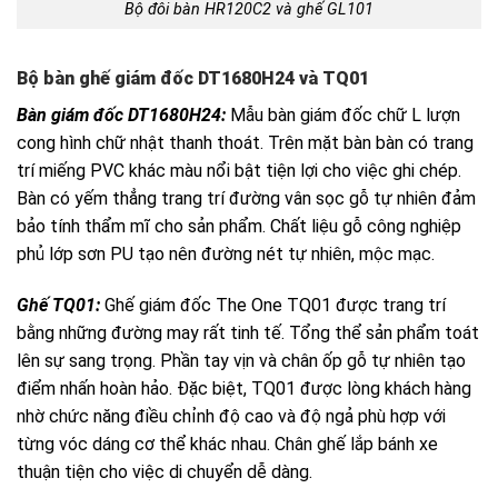
Bộ đôi bàn HR120C2 và ghế GL101
Bộ bàn ghế giám đốc DT1680H24 và TQ01
Bàn giám đốc DT1680H24:
Mẫu bàn giám đốc chữ L lượn
cong hình chữ nhật thanh thoát. Trên mặt bàn bàn có trang
trí miếng PVC khác màu nổi bật tiện lợi cho việc ghi chép.
Bàn có yếm thẳng trang trí đường vân sọc gỗ tự nhiên đảm
bảo tính thẩm mĩ cho sản phẩm. Chất liệu gỗ công nghiệp
phủ lớp sơn PU tạo nên đường nét tự nhiên, mộc mạc.
Ghế TQ01:
Ghế giám đốc The One TQ01 được trang trí
bằng những đường may rất tinh tế. Tổng thể sản phẩm toát
lên sự sang trọng. Phần tay vịn và chân ốp gỗ tự nhiên tạo
điểm nhấn hoàn hảo. Đặc biệt, TQ01 được lòng khách hàng
nhờ chức năng điều chỉnh độ cao và độ ngả phù hợp với
từng vóc dáng cơ thể khác nhau. Chân ghế lắp bánh xe
thuận tiện cho việc di chuyển dễ dàng.