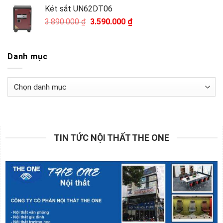
Giá
Giá
1.690.000
₫
1.490.000
₫
971.000 ₫.
gốc
hiện
là:
tại
Két sắt UN62DT06
1.690.000 ₫.
là:
Giá
Giá
3.890.000
₫
3.590.000
₫
1.490.000 ₫.
gốc
hiện
là:
tại
3.890.000 ₫.
là:
Danh mục
3.590.000 ₫.
Danh
mục
TIN TỨC NỘI THẤT THE ONE