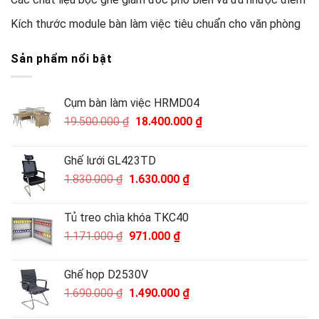
Những lưu ý khi chọn mua bàn họp 20 người cho văn phòng
Các chất liệu bọc ghế giám đốc phổ biến và ưu nhược điểm
Kích thước module bàn làm việc tiêu chuẩn cho văn phòng
Sản phẩm nổi bật
Cụm bàn làm việc HRMD04
Giá
Giá
19.500.000
₫
18.400.000
₫
gốc
hiện
là:
tại
Ghế lưới GL423TD
19.500.000 ₫.
là:
Giá
Giá
1.830.000
₫
1.630.000
₫
18.400.000 ₫.
gốc
hiện
là:
tại
Tủ treo chìa khóa TKC40
1.830.000 ₫.
là:
Giá
Giá
1.171.000
₫
971.000
₫
1.630.000 ₫.
gốc
hiện
là:
tại
Ghế họp D2530V
1.171.000 ₫.
là: