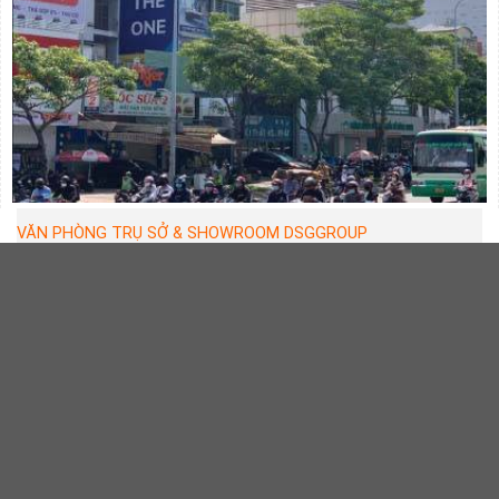
VĂN PHÒNG TRỤ SỞ & SHOWROOM DSGGROUP
Địa chỉ:
389-391 Điện Biên Phủ, P.25, Q.Bình Thạnh, TP.Hồ Chí
Minh
Điện thoại:
028.3511.1226
-
0974.756.459
Email:
hoaphat236@gmail.com
MST:
0310 150 823
SHOWROOM - NHÀ MÁY SẢN XUẤT & KHO HÀNG BÌNH
DƯƠNG
Địa chỉ:
19 Đường Vĩnh Phú 30, Phường Vĩnh Phú, Thị xã