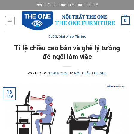
Skip
Nội Thất The One - Hiện Đại - Tinh Tế
to
content
0
BLOG
,
Giải pháp
,
Tin tức
Tỉ lệ chiều cao bàn và ghế lý tưởng
để ngồi làm việc
POSTED ON
16/09/2022
BY
NỘI THẤT THE ONE
16
Th9