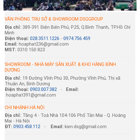
VĂN PHÒNG TRỤ SỞ & SHOWROOM DSGGROUP
Địa chỉ:
389-391 Điện Biên Phủ, P.25, Q.Bình Thạnh, TP.Hồ Chí
Minh
Điện thoại:
028.3511.1226
-
0974.756.459
Email:
hoaphat236@gmail.com
MST:
0310 150 823
SHOWROOM - NHÀ MÁY SẢN XUẤT & KHO HÀNG BÌNH
DƯƠNG
Địa chỉ:
19 Đường Vĩnh Phú 30, Phường Vĩnh Phú, Thị xã
Thuận An, Bình Dương
Điện thoại:
0903.007.382
-
Email:
hoaphat391@gmail.com
CHI NHÁNH HÀ NỘI
Địa chỉ:
Tầng 4 - Toà Nhà 104-106 Phố Tân Mai - Q. Hoàng
Mai - Hà Nội
ĐT:
0903.458.112
-
Email:
kien.dsg@gmail.com