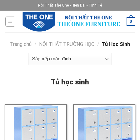
Skip
Nội Thất The One - Hiện Đại - Tinh Tế
to
content
0
Trang chủ
/
NỘI THẤT TRƯỜNG HỌC
/
Tủ Học Sinh
Tủ học sinh