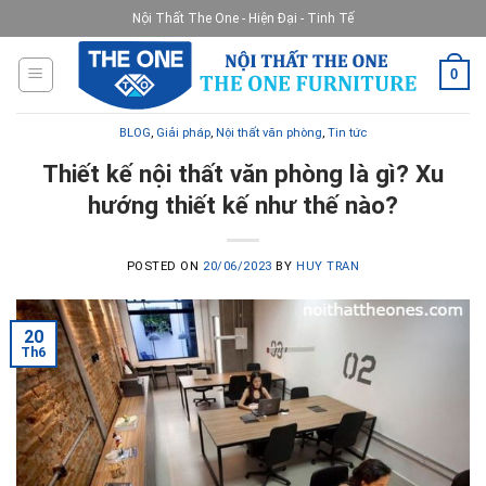
Skip
Nội Thất The One - Hiện Đại - Tinh Tế
to
content
0
BLOG
,
Giải pháp
,
Nội thất văn phòng
,
Tin tức
Thiết kế nội thất văn phòng là gì? Xu
hướng thiết kế như thế nào?
POSTED ON
20/06/2023
BY
HUY TRAN
20
Th6