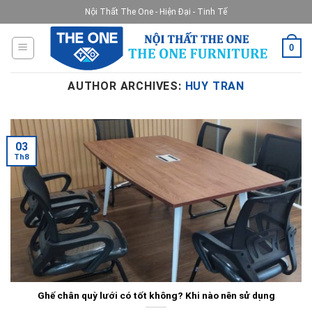
Skip
Nội Thất The One - Hiện Đại - Tinh Tế
to
content
0
AUTHOR ARCHIVES:
HUY TRAN
03
Th8
Ghế chân quỳ lưới có tốt không? Khi nào nên sử dụng