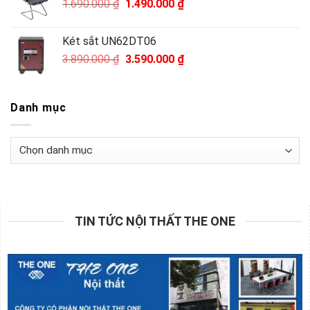
Giá
Giá
1.690.000
₫
1.490.000
₫
971.000 ₫.
gốc
hiện
là:
tại
Két sắt UN62DT06
1.690.000 ₫.
là:
Giá
Giá
3.890.000
₫
3.590.000
₫
1.490.000 ₫.
gốc
hiện
là:
tại
3.890.000 ₫.
là:
Danh mục
3.590.000 ₫.
Danh
mục
TIN TỨC NỘI THẤT THE ONE