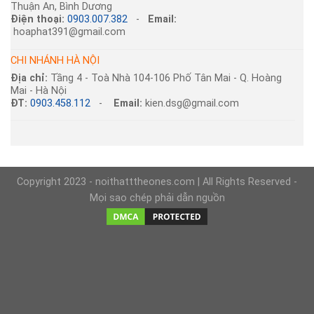
Thuận An, Bình Dương
Điện thoại:
0903.007.382
-
Email:
hoaphat391@gmail.com
CHI NHÁNH HÀ NỘI
Địa chỉ:
Tầng 4 - Toà Nhà 104-106 Phố Tân Mai - Q. Hoàng
Mai - Hà Nội
ĐT:
0903.458.112
-
Email:
kien.dsg@gmail.com
Copyright 2023 - noithatttheones.com | All Rights Reserved -
Mọi sao chép phải dẫn nguồn