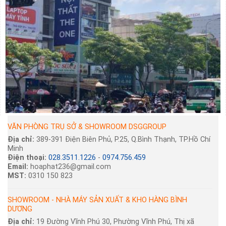
VĂN PHÒNG TRỤ SỞ & SHOWROOM DSGGROUP
Địa chỉ:
389-391 Điện Biên Phủ, P.25, Q.Bình Thạnh, TP.Hồ Chí
Minh
Điện thoại:
028.3511.1226
-
0974.756.459
Email:
hoaphat236@gmail.com
MST:
0310 150 823
SHOWROOM - NHÀ MÁY SẢN XUẤT & KHO HÀNG BÌNH
DƯƠNG
Địa chỉ:
19 Đường Vĩnh Phú 30, Phường Vĩnh Phú, Thị xã