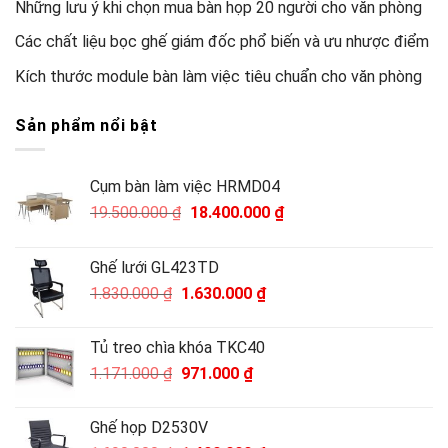
Những lưu ý khi chọn mua bàn họp 20 người cho văn phòng
Các chất liệu bọc ghế giám đốc phổ biến và ưu nhược điểm
Kích thước module bàn làm việc tiêu chuẩn cho văn phòng
Sản phẩm nổi bật
Cụm bàn làm việc HRMD04
Giá
Giá
19.500.000
₫
18.400.000
₫
gốc
hiện
là:
tại
Ghế lưới GL423TD
19.500.000 ₫.
là:
Giá
Giá
1.830.000
₫
1.630.000
₫
18.400.000 ₫.
gốc
hiện
là:
tại
Tủ treo chìa khóa TKC40
1.830.000 ₫.
là:
Giá
Giá
1.171.000
₫
971.000
₫
1.630.000 ₫.
gốc
hiện
là:
tại
Ghế họp D2530V
1.171.000 ₫.
là: