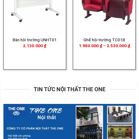
Bàn hội trường UNHT01
Ghế hội trường TC01B
Khoả
2.130.000
₫
1.980.000
₫
–
2.530.000
₫
giá:
từ
1.98
đến
2.53
TIN TỨC NỘI THẤT THE ONE