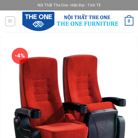
Skip
Nội Thất The One - Hiện Đại - Tinh Tế
to
content
0
-4%