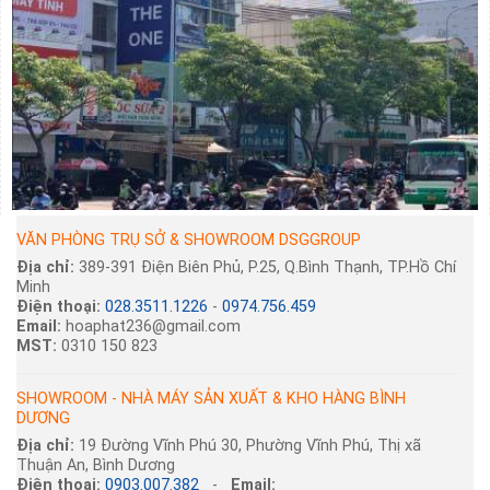
VĂN PHÒNG TRỤ SỞ & SHOWROOM DSGGROUP
Địa chỉ:
389-391 Điện Biên Phủ, P.25, Q.Bình Thạnh, TP.Hồ Chí
Minh
Điện thoại:
028.3511.1226
-
0974.756.459
Email:
hoaphat236@gmail.com
MST:
0310 150 823
SHOWROOM - NHÀ MÁY SẢN XUẤT & KHO HÀNG BÌNH
DƯƠNG
Địa chỉ:
19 Đường Vĩnh Phú 30, Phường Vĩnh Phú, Thị xã
Thuận An, Bình Dương
Điện thoại:
0903.007.382
-
Email: