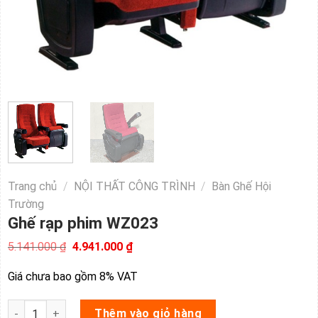
Trang chủ
/
NỘI THẤT CÔNG TRÌNH
/
Bàn Ghế Hội
Trường
Ghế rạp phim WZ023
Giá
Giá
5.141.000
₫
4.941.000
₫
gốc
hiện
là:
tại
Giá chưa bao gồm 8% VAT
5.141.000 ₫.
là:
4.941.000 ₫.
Ghế rạp phim WZ023 số lượng
Thêm vào giỏ hàng