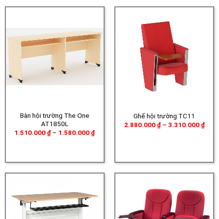
Bàn hội trường The One
Ghế hội trường TC11
AT1850L
Khoả
2.880.000
₫
–
3.310.000
₫
giá:
Khoảng
1.510.000
₫
–
1.580.000
₫
từ
giá:
2.88
từ
đến
1.510.000 ₫
3.31
đến
1.580.000 ₫