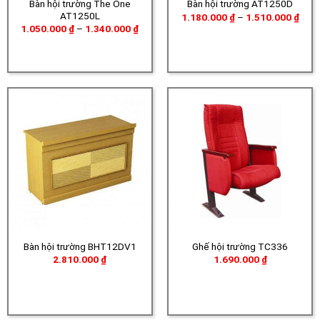
Bàn hội trường The One
Bàn hội trường AT1250D
AT1250L
Khoả
1.180.000
₫
–
1.510.000
₫
giá:
Khoảng
1.050.000
₫
–
1.340.000
₫
từ
giá:
1.18
từ
đến
1.050.000 ₫
1.51
đến
1.340.000 ₫
Bàn hội trường BHT12DV1
Ghế hội trường TC336
2.810.000
₫
1.690.000
₫