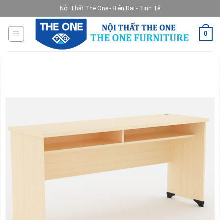
Skip
Nội Thất The One - Hiện Đại - Tinh Tế
to
content
0