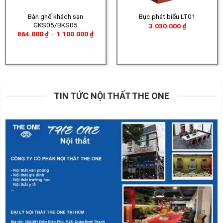
Bàn ghế khách sạn
Bục phát biểu LT01
GKS05/BKS05
3.030.000
₫
Khoảng
864.000
₫
–
1.100.000
₫
giá:
từ
864.000 ₫
đến
1.100.000 ₫
TIN TỨC NỘI THẤT THE ONE