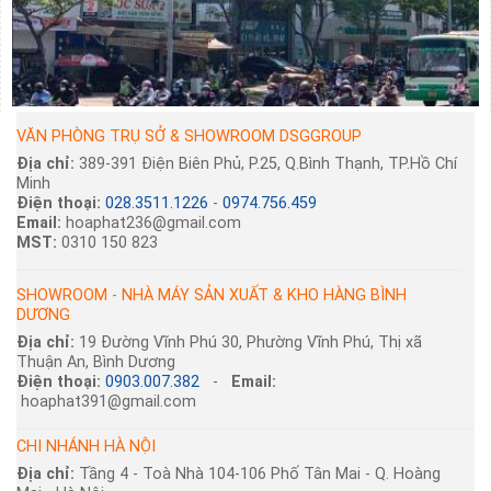
VĂN PHÒNG TRỤ SỞ & SHOWROOM DSGGROUP
Địa chỉ:
389-391 Điện Biên Phủ, P.25, Q.Bình Thạnh, TP.Hồ Chí
Minh
Điện thoại:
028.3511.1226
-
0974.756.459
Email:
hoaphat236@gmail.com
MST:
0310 150 823
SHOWROOM - NHÀ MÁY SẢN XUẤT & KHO HÀNG BÌNH
DƯƠNG
Địa chỉ:
19 Đường Vĩnh Phú 30, Phường Vĩnh Phú, Thị xã
Thuận An, Bình Dương
Điện thoại:
0903.007.382
-
Email:
hoaphat391@gmail.com
CHI NHÁNH HÀ NỘI
Địa chỉ:
Tầng 4 - Toà Nhà 104-106 Phố Tân Mai - Q. Hoàng