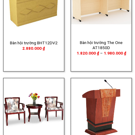
Bàn hội trường The One
Bàn hội trường BHT12DV2
AT1850D
2.880.000
₫
Khoả
1.820.000
₫
–
1.980.000
₫
giá:
từ
1.82
đến
1.98