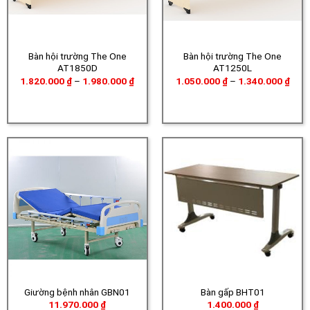
Bàn hội trường The One
Bàn hội trường The One
AT1850D
AT1250L
Khoảng
Khoả
1.820.000
₫
–
1.980.000
₫
1.050.000
₫
–
1.340.000
₫
giá:
giá:
từ
từ
1.820.000 ₫
1.05
đến
đến
1.980.000 ₫
1.34
Giường bệnh nhân GBN01
Bàn gấp BHT01
11.970.000
₫
1.400.000
₫