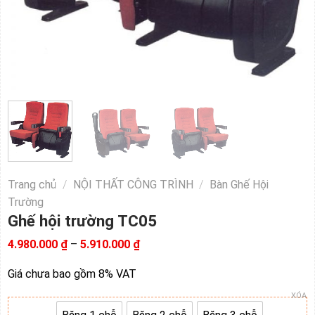
Trang chủ
/
NỘI THẤT CÔNG TRÌNH
/
Bàn Ghế Hội
Trường
Ghế hội trường TC05
Khoảng
4.980.000
₫
–
5.910.000
₫
giá:
từ
Giá chưa bao gồm 8% VAT
4.980.000 ₫
đến
XÓA
5.910.000 ₫