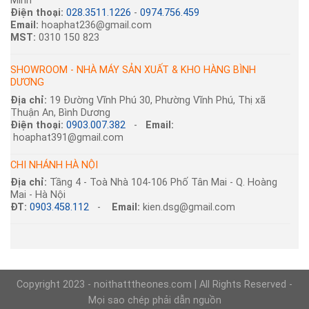
Minh
Điện thoại:
028.3511.1226
-
0974.756.459
Email:
hoaphat236@gmail.com
MST:
0310 150 823
SHOWROOM - NHÀ MÁY SẢN XUẤT & KHO HÀNG BÌNH
DƯƠNG
Địa chỉ:
19 Đường Vĩnh Phú 30, Phường Vĩnh Phú, Thị xã
Thuận An, Bình Dương
Điện thoại:
0903.007.382
-
Email:
hoaphat391@gmail.com
CHI NHÁNH HÀ NỘI
Địa chỉ:
Tầng 4 - Toà Nhà 104-106 Phố Tân Mai - Q. Hoàng
Mai - Hà Nội
ĐT:
0903.458.112
-
Email:
kien.dsg@gmail.com
Copyright 2023 - noithatttheones.com | All Rights Reserved -
Mọi sao chép phải dẫn nguồn