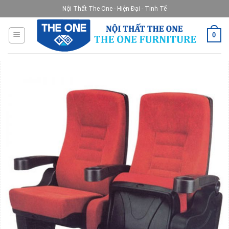
Skip
Nội Thất The One - Hiện Đại - Tinh Tế
to
content
0