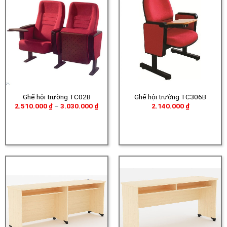
Ghế hội trường TC02B
Ghế hội trường TC306B
Khoảng
2.510.000
₫
–
3.030.000
₫
2.140.000
₫
giá:
từ
2.510.000 ₫
đến
3.030.000 ₫