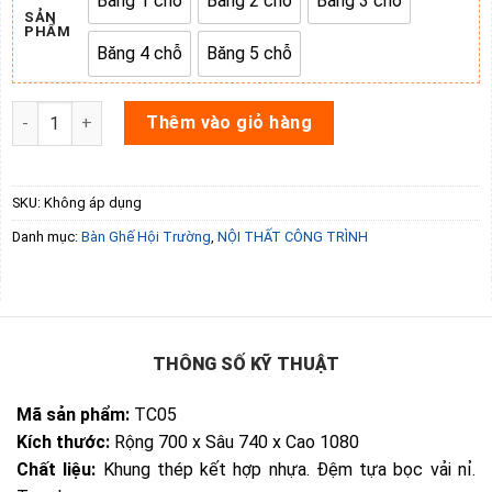
Băng 1 chỗ
Băng 2 chỗ
Băng 3 chỗ
Băng 1 chỗ
Băng 2 chỗ
Băng 3 chỗ
SẢN
PHẨM
Băng 4 chỗ
Băng 5 chỗ
Băng 4 chỗ
Băng 5 chỗ
Ghế hội trường TC05 số lượng
Thêm vào giỏ hàng
SKU:
Không áp dụng
Danh mục:
Bàn Ghế Hội Trường
,
NỘI THẤT CÔNG TRÌNH
THÔNG SỐ KỸ THUẬT
Mã sản phẩm:
TC05
Kích thước:
Rộng 700 x Sâu 740 x Cao 1080
Chất liệu:
Khung thép kết hợp nhựa. Đệm tựa bọc vải nỉ.