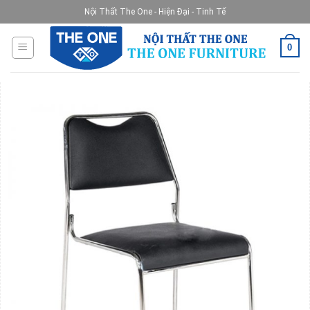
Skip
Nội Thất The One - Hiện Đại - Tinh Tế
to
content
0