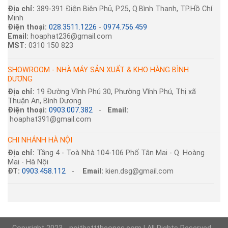
Địa chỉ:
389-391 Điện Biên Phủ, P.25, Q.Bình Thạnh, TP.Hồ Chí
Minh
Điện thoại:
028.3511.1226
-
0974.756.459
Email:
hoaphat236@gmail.com
MST:
0310 150 823
SHOWROOM - NHÀ MÁY SẢN XUẤT & KHO HÀNG BÌNH
DƯƠNG
Địa chỉ:
19 Đường Vĩnh Phú 30, Phường Vĩnh Phú, Thị xã
Thuận An, Bình Dương
Điện thoại:
0903.007.382
-
Email:
hoaphat391@gmail.com
CHI NHÁNH HÀ NỘI
Địa chỉ:
Tầng 4 - Toà Nhà 104-106 Phố Tân Mai - Q. Hoàng
Mai - Hà Nội
ĐT:
0903.458.112
-
Email:
kien.dsg@gmail.com