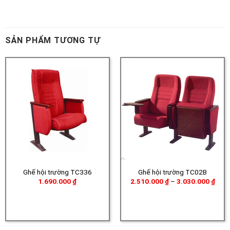
SẢN PHẨM TƯƠNG TỰ
Ghế hội trường TC336
Ghế hội trường TC02B
Khoả
1.690.000
₫
2.510.000
₫
–
3.030.000
₫
giá:
từ
2.51
đến
3.03