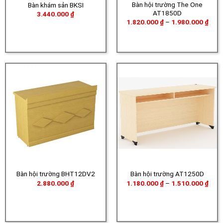
Bàn hội trường The One
Bàn khám sản BKSI
AT1850D
3.440.000
₫
Khoả
1.820.000
₫
–
1.980.000
₫
giá:
từ
1.82
đến
1.98
Bàn hội trường BHT12DV2
Bàn hội trường AT1250D
Khoả
2.880.000
₫
1.180.000
₫
–
1.510.000
₫
giá:
từ
1.18
đến
1.51