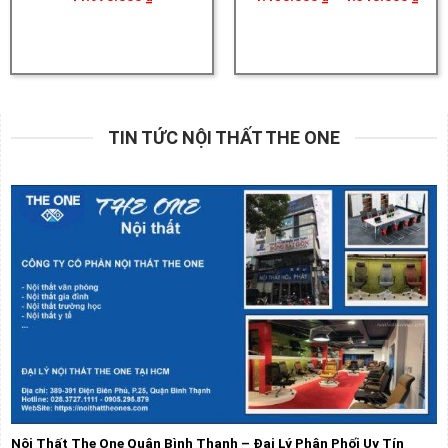
giá:
từ
1.18
đến
1.51
TIN TỨC NỘI THẤT THE ONE
Nội Thất The One Quận Bình Thạnh – Đại Lý Phân Phối Uy Tín