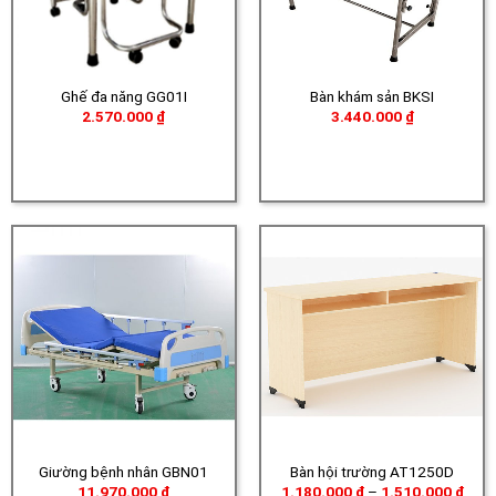
Ghế đa năng GG01I
Bàn khám sản BKSI
2.570.000
₫
3.440.000
₫
Giường bệnh nhân GBN01
Bàn hội trường AT1250D
Khoả
11.970.000
₫
1.180.000
₫
–
1.510.000
₫