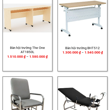
Bàn hội trường The One
Bàn hội trường BHT512
AT1850L
Khoả
1.300.000
₫
–
1.540.000
₫
giá:
Khoảng
1.510.000
₫
–
1.580.000
₫
từ
giá:
1.30
từ
đến
1.510.000 ₫
1.54
đến
1.580.000 ₫