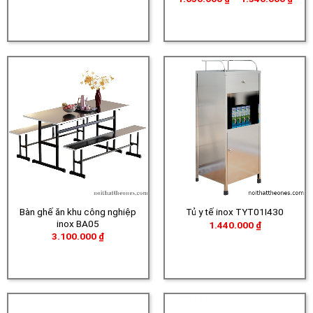
giá:
từ
1.05
đến
1.34
Bàn ghế ăn khu công nghiệp
Tủ y tế inox TYT01I430
inox BA05
1.440.000
₫
3.100.000
₫