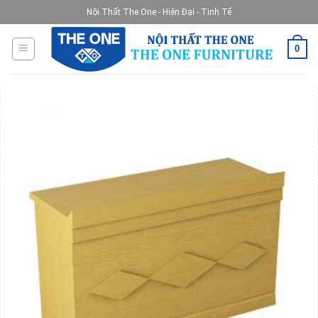
Skip
Nội Thất The One - Hiện Đại - Tinh Tế
to
content
0