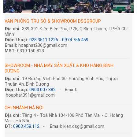
VĂN PHÒNG TRỤ SỞ & SHOWROOM DSGGROUP
Địa chỉ:
389-391 Điện Biên Phủ, P.25, Q.Bình Thạnh, TP.Hồ Chí
Minh
Điện thoại:
028.3511.1226
-
0974.756.459
Email:
hoaphat236@gmail.com
MST:
0310 150 823
SHOWROOM - NHÀ MÁY SẢN XUẤT & KHO HÀNG BÌNH
DƯƠNG
Địa chỉ:
19 Đường Vĩnh Phú 30, Phường Vĩnh Phú, Thị xã
Thuận An, Bình Dương
Điện thoại:
0903.007.382
-
Email:
hoaphat391@gmail.com
CHI NHÁNH HÀ NỘI
Địa chỉ:
Tầng 4 - Toà Nhà 104-106 Phố Tân Mai - Q. Hoàng
Mai - Hà Nội
ĐT:
0903.458.112
-
Email:
kien.dsg@gmail.com