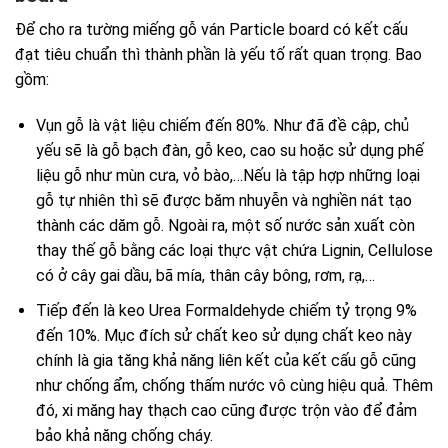
Để cho ra tường miếng gỗ ván Particle board có kết cấu
đạt tiêu chuẩn thì thành phần là yếu tố rất quan trọng. Bao
gồm:
Vụn gỗ là vật liệu chiếm đến 80%. Như đã đề cập, chủ
yếu sẽ là gỗ bạch đàn, gỗ keo, cao su hoặc sử dụng phế
liệu gỗ như mùn cưa, vỏ bào,…Nếu là tập hợp những loại
gỗ tự nhiên thì sẽ được băm nhuyễn và nghiền nát tạo
thành các dăm gỗ. Ngoài ra, một số nước sản xuất còn
thay thế gỗ bằng các loại thực vật chứa Lignin, Cellulose
có ở cây gai dầu, bã mía, thân cây bông, rơm, rạ,…
Tiếp đến là keo Urea Formaldehyde chiếm tỷ trọng 9%
đến 10%. Mục đích sử chất keo sử dụng chất keo này
chính là gia tăng khả năng liên kết của kết cấu gỗ cũng
như chống ẩm, chống thấm nước vô cùng hiệu quả. Thêm
đó, xi măng hay thạch cao cũng được trộn vào để đảm
bảo khả năng chống cháy.