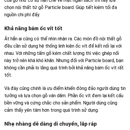
của gỗ như có sự hạn chế về mặt ngân sách thì hãy lựa
chọn nội thất từ gỗ Particle board. Giúp tiết kiệm tối đa
nguồn chi phí đấy.
Khả năng bám ốc vít tốt
Ắt hẳn ai cũng có thể nhìn nhận ra. Các món đồ nội thất gỗ
đều cần sử dụng hệ thống linh kiện ốc vít để kết nối lại với
nhau. Với những tấm gỗ kém chất lượng thì việc ghép nối
này trở nên khá khó khăn. Nhưng đối với Particle board, bạn
không cần phải lo lắng quá trình bởi khả năng bám ốc vít rất
tốt.
Và đây cũng chính là ưu điểm khiến đông đảo người dùng tin
tưởng và lựa chọn gỗ ván dăm. Phần ốc vít đem lại kết cấu
bền vững và cứng chắc cho sản phẩm. Người dùng cũng
cảm thấy yên tâm hơn trong quá trình sử dụng.
Nhẹ nhàng dễ dàng di chuyển, lắp ráp