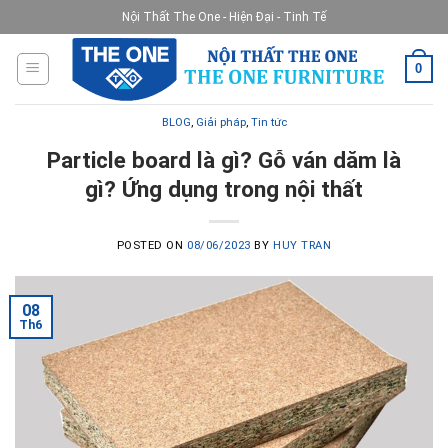
Skip
Nội Thất The One - Hiện Đại - Tinh Tế
to
content
0
BLOG
,
Giải pháp
,
Tin tức
Particle board là gì? Gỗ ván dăm là
gì? Ứng dụng trong nội thất
POSTED ON
08/06/2023
BY
HUY TRAN
08
Th6