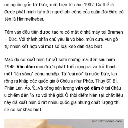
có nguồn gốc từ Đức, xuất hiện từ năm 1932. Cụ thể là
được phát minh từ một người phi công của quân đội Đức có
tên là Himmelheber.
Tấm ván đầu tiên được tạo ra có mặt ở nhà máy tại Bremen
– Đức. Với thành phần chủ yếu là vỏ bào, mùn cưa, vụn gỗ
tự nhiên kết hợp với một số loại keo dán đặc biệt.
Mặc dù có xuất hiện từ rất sớm nhưng mãi đến sau năm
1945.
Ván dăm
mới được phát triển rộng rãi và trở thành
một “làn sóng” công nghiệp. Từ “cái nôi” là nước Đức, lan
rộng ra khắp các quốc gia ở Châu u như Pháp, Thụy Sĩ, Bỉ,
Phần Lan, Áo, Ý,…Và tổng sản lượng
ván gỗ dăm
ở tại Châu
u chiếm đến ⅔ so với thế giới. Ở thời điểm hiện tại, chất liệu
này đã xuất hiện ở rất nhiều quốc gia nhưng chất lượng thì
sẽ có sự khác biệt.