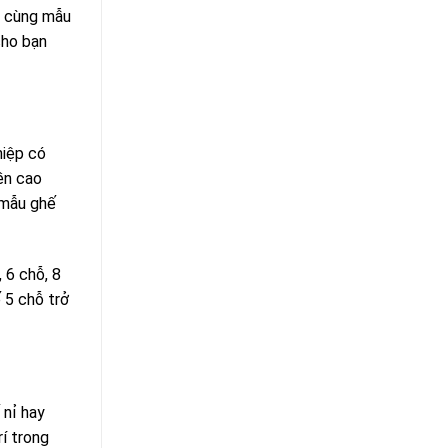
t cùng mẫu
cho bạn
hiệp có
ền cao
g mẫu ghế
 6 chỗ, 8
 5 chỗ trở
 nỉ hay
rí trong