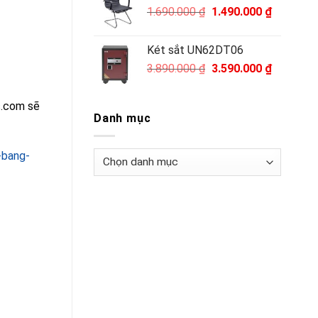
Giá
Giá
1.690.000
₫
1.490.000
₫
971.000 ₫.
gốc
hiện
là:
tại
Két sắt UN62DT06
1.690.000 ₫.
là:
Giá
Giá
3.890.000
₫
3.590.000
₫
1.490.000
gốc
hiện
là:
tại
s.com sẽ
3.890.000 ₫.
là:
Danh mục
3.590.000
-bang-
Danh
mục