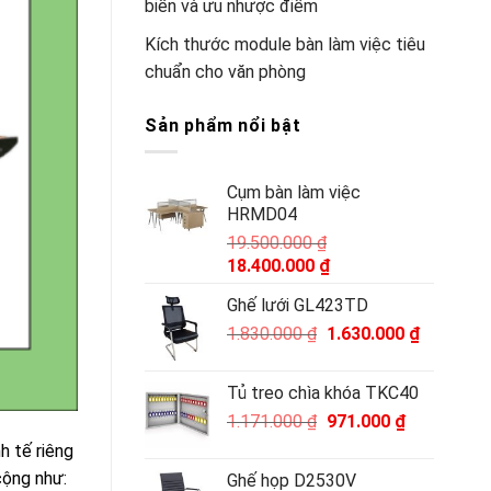
biến và ưu nhược điểm
Kích thước module bàn làm việc tiêu
chuẩn cho văn phòng
Sản phẩm nổi bật
Cụm bàn làm việc
HRMD04
19.500.000
₫
Giá
Giá
18.400.000
₫
gốc
hiện
Ghế lưới GL423TD
là:
tại
Giá
Giá
19.500.000 ₫.
1.830.000
₫
1.630.000
là:
₫
gốc
hiện
18.400.000 ₫.
là:
tại
Tủ treo chìa khóa TKC40
1.830.000 ₫.
là:
Giá
Giá
1.171.000
₫
971.000
₫
1.630.000
gốc
hiện
h tế riêng
là:
tại
cộng như:
Ghế họp D2530V
1.171.000 ₫.
là: