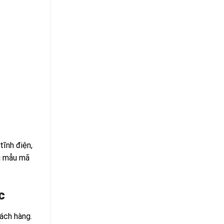
tĩnh điện,
ều mẫu mã
c
ách hàng.