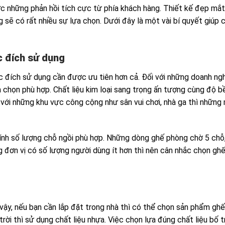
c những phản hồi tích cực từ phía khách hàng. Thiết kế đẹp mắ
g sẽ có rất nhiều sự lựa chọn. Dưới đây là một vài bí quyết giúp 
c đích sử dụng
ục đích sử dụng cần được ưu tiên hơn cả. Đối với những doanh ng
a chọn phù hợp. Chất liệu kim loại sang trọng ấn tượng cùng độ b
òn với những khu vực công cộng như sân vui chơi, nhà ga thì nhữn
nh số lượng chỗ ngồi phù hợp. Những dòng ghế phòng chờ 5 chỗ,
g đơn vị có số lượng người dùng ít hơn thì nên cân nhắc chọn ghế
vậy, nếu bạn cần lắp đặt trong nhà thì có thể chọn sản phẩm ghế
rời thì sử dụng chất liệu nhựa. Việc chọn lựa đúng chất liệu bố t