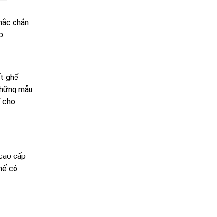
hắc chắn
p.
ất ghế
 những mẫu
í cho
 cao cấp
hế có