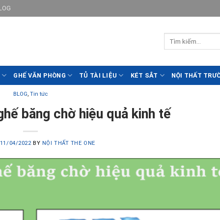
LOG
GHẾ VĂN PHÒNG
TỦ TÀI LIỆU
KÉT SẮT
NỘI THẤT TRƯ
BLOG
,
Tin tức
hế băng chờ hiệu quả kinh tế
11/04/2022
BY
NỘI THẤT THE ONE