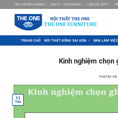
Skip
TIN CHUYÊN NGÀNH
ĐẠI LÝ – CHI NHÁNH
LIÊN HỆ GÓP Ý
B
to
content
TRANG CHỦ
NỘI THẤT ĐÔNG SÀI GÒN
BÀN LÀM VIỆC
Kinh nghiệm chọn g
POSTED ON
11
Th4