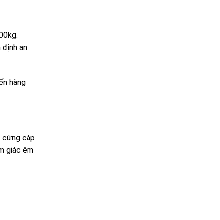
00kg.
 định an
đến hàng
i cứng cáp
ảm giác êm