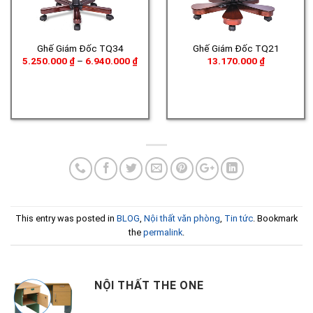
Ghế Giám Đốc TQ34
Ghế Giám Đốc TQ21
Khoảng
5.250.000
₫
–
6.940.000
₫
13.170.000
₫
giá:
từ
5.250.000 ₫
đến
6.940.000 ₫
This entry was posted in
BLOG
,
Nội thất văn phòng
,
Tin tức
. Bookmark
the
permalink
.
NỘI THẤT THE ONE