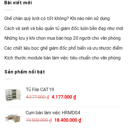
Bài viết mới
Ghế chân quỳ lưới có tốt không? Khi nào nên sử dụng
Cách vệ sinh và bảo quản tủ giám đốc luôn bền đẹp như mới
Những lưu ý khi chọn mua bàn họp 20 người cho văn phòng
Các chất liệu bọc ghế giám đốc phổ biến và ưu nhược điểm
Kích thước module bàn làm việc tiêu chuẩn cho văn phòng
Sản phẩm nổi bật
Tủ File CAT19
Giá
Giá
4.377.000
₫
4.177.000
₫
gốc
hiện
là:
tại
Cụm bàn làm việc HRMD04
4.377.000 ₫.
là:
Giá
Giá
19.500.000
₫
18.400.000
₫
4.177.000 ₫.
gốc
hiện