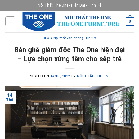
Skip
Nội Thất The One - Hiện Đại - Tinh Tế
to
content
0
BLOG
,
Nội thất văn phòng
,
Tin tức
Bàn ghế giám đốc The One hiện đại
– Lựa chọn xứng tầm cho sếp trẻ
POSTED ON
14/06/2022
BY
NỘI THẤT THE ONE
14
Th6