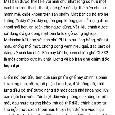
Mặt bàn được thiết kế với hình chữ nhật rộng sở hữu một
cạnh bo tròn thanh thoát, các góc còn lại thể hiện cho sự
mạnh mẽ, khỏe khoắn trên sản phẩm. Mặt bàn có hỗ trợ hệ
thống đi dây điện, dây nguồn giúp không gian sử dụng được
thoải mái hơn, an toàn cho người dùng. Vật liệu chính được
sử dụng để gia công mặt bàn là loại gỗ công nghiệp
Melamine kết hợp với sơn phủ PU tạo sự láng bóng, bền bỉ
màu, chống mối mọt, chống cong vênh hiệu quả, đặc biệt dễ
dàng vệ sinh lau chùi. Bàn này kết hợp với chiếc ghế GL332
là một combo cực kỳ chất lượng về bộ
bàn ghế giám đốc
hiện đại
.
Điểm nổi bật đầu tiên của sản phẩm ghế này chính là phần
tựa lưng cao, hỗ trợ bộ phận lưng tựa, đốt sống cổ, thắt
lưng đều có thể được nâng đỡ một cách khá khoa học. Khi
bạn ngồi làm việc, đặc biệt dân văn phòng sẽ không bị mệt
mỏi, đau nhức xương khớp, mà có thể điều chỉnh được tư
thế ngồi một cách thoải mái, thuận tiện để làm việc hiệu