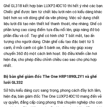
Ghế GL318 kết hợp bàn LUXP240C10 thì hết ý nhé các bạn.
Chiếc ghế được làm từ chất liệu lưới nên có kiểu dáng khác
biệt hơn so với dòng ghế da văn phòng. Việc sử dụng chất
liệu lưới đã tạo nên thiết kế thanh thoát, nhẹ nhàng. Ghế có
phần lưng cao cùng điểm tựa đầu nổi lên, giúp nâng đỡ bộ
phần đầu và cổ. Tay ghế có hình chữ T bắt mắt, tạo ấn
tượng cho người dùng. Chân ghế cấu tạo đặc biệt từ 5
cạnh, ở mỗi cạnh có gắn 5 bánh xe, điều này giúp xoay
chuyển 360 độ một cách linh hoạt. Bộ điều khiển cần hơi
hiện đại, cho phép điều chỉnh chiều cao sao cho phù hợp
nhất..
Bộ bàn ghế giám đốc The One
HRP1890L2Y1
và ghế
lưới GL332
Sở hữu kiểu dáng cực sang trọng, phong cách đầy lịch lãm,
hiện đại, bàn giám đốc The One LUXP240C10 mang đến vẻ
uy quyền, đẳng cấp cùng phong thái chuyên nghiệp cho con