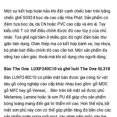
Một sự kết hợp hoàn hảo khi đặt cạnh chiếc bàn trên bằng
chiếc ghế SG924 bọc da cao cấp Hòa Phát. Sản phẩm có
đệm tựa bọc da, da CN hoặc PVC cao cấp và êm ái. Tay
kiểu chữ T có thể điều chỉnh được độ cao tùy ý của chủ
nhân. Tựa ghế ngả hãm ở nhiều góc độ nghỉ đảm bảo thư
giãn tiện dụng. Chân thép mạ có kết hợp bánh xe, tay nhựa,
bộ phận bát điều chỉnh độ cao cần hơi. Một sản phẩm đa
năng tạo cảm giác thoải mái khi sử dụng cho người dùng.
Bàn The One LUXP240C10 và ghế lưới The One GL318
Bàn LUXP240C10 có phần mặt bàn được gia công từ vật
liệu gỗ công nghiệp cao cấp khác nhau bao gồm: gỗ MDF,
gỗ MFC hay gỗ Veneer,…. Bên trên bề mặt sẽ được phủ
Melamine, Lamine hoặc là sơn PU để giúp cho sản phẩm
bóng loáng mang đến giá trị thẩm mĩ cao. Hơn thế nữa, bề
mặt sơn phủ này còn có thể góp phần tăng độ bền cho các
sản phẩm ngăn ngừa mối mọt, tác nhân nấm mốc gây hại.