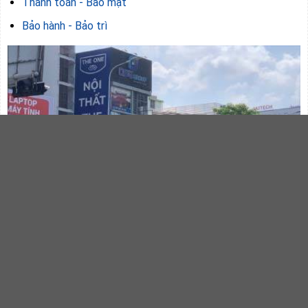
Thanh toán - Bảo mật
Bảo hành - Bảo trì
VĂN PHÒNG TRỤ SỞ & SHOWROOM DSGGROUP
Địa chỉ:
389-391 Điện Biên Phủ, P.25, Q.Bình Thạnh, TP.Hồ Chí
Minh
Điện thoại:
028.3511.1226
-
0974.756.459