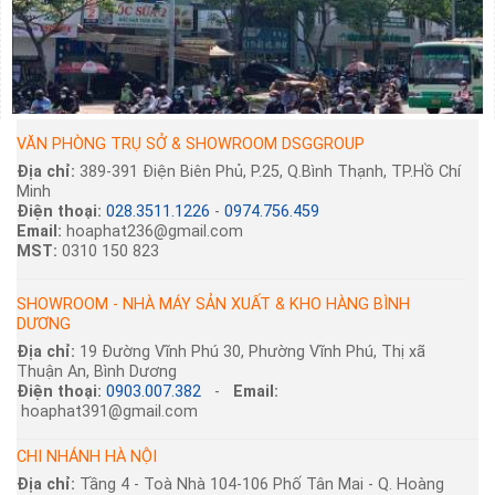
VĂN PHÒNG TRỤ SỞ & SHOWROOM DSGGROUP
Địa chỉ:
389-391 Điện Biên Phủ, P.25, Q.Bình Thạnh, TP.Hồ Chí
Minh
Điện thoại:
028.3511.1226
-
0974.756.459
Email:
hoaphat236@gmail.com
MST:
0310 150 823
SHOWROOM - NHÀ MÁY SẢN XUẤT & KHO HÀNG BÌNH
DƯƠNG
Địa chỉ:
19 Đường Vĩnh Phú 30, Phường Vĩnh Phú, Thị xã
Thuận An, Bình Dương
Điện thoại:
0903.007.382
-
Email:
hoaphat391@gmail.com
CHI NHÁNH HÀ NỘI
Địa chỉ:
Tầng 4 - Toà Nhà 104-106 Phố Tân Mai - Q. Hoàng