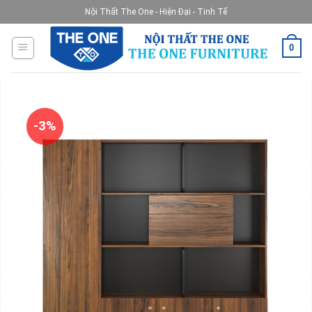
Skip
Nội Thất The One - Hiện Đại - Tinh Tế
to
content
0
-3%