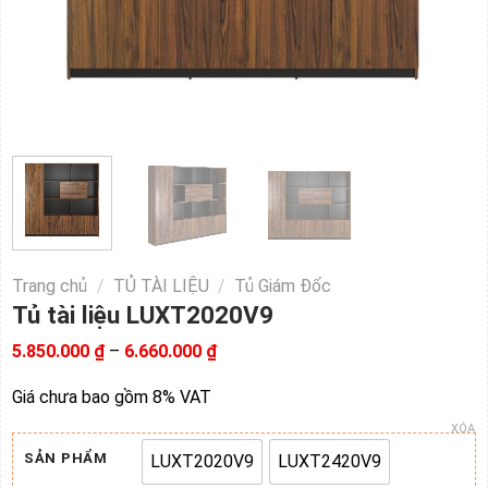
Trang chủ
/
TỦ TÀI LIỆU
/
Tủ Giám Đốc
Tủ tài liệu LUXT2020V9
Khoảng
5.850.000
₫
–
6.660.000
₫
giá:
từ
Giá chưa bao gồm 8% VAT
5.850.000 ₫
đến
XÓA
6.660.000 ₫
SẢN PHẨM
LUXT2020V9
LUXT2420V9
LUXT2020V9
LUXT2420V9