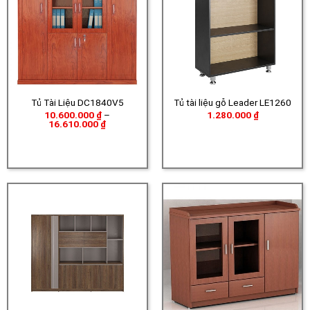
Tủ Tài Liệu DC1840V5
Tủ tài liệu gỗ Leader LE1260
10.600.000
₫
–
1.280.000
₫
Khoảng
16.610.000
₫
giá:
từ
10.600.000 ₫
đến
16.610.000 ₫