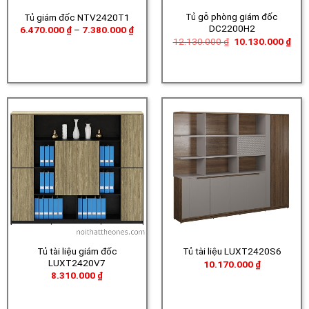
Tủ gỗ phòng giám đốc
Tủ giám đốc NTV2420T1
DC2200H2
Khoảng
6.470.000
₫
–
7.380.000
₫
giá:
Giá
Giá
12.130.000
₫
10.130.000
₫
từ
gốc
hiện
6.470.000 ₫
là:
tại
đến
12.130.000 ₫.
là:
7.380.000 ₫
10.1
Tủ tài liệu giám đốc
Tủ tài liệu LUXT2420S6
LUXT2420V7
10.170.000
₫
8.310.000
₫