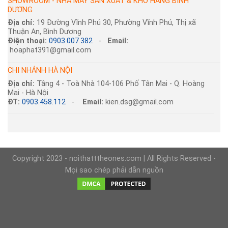
SHOWROOM - NHÀ MÁY SẢN XUẤT & KHO HÀNG BÌNH
DƯƠNG
Địa chỉ:
19 Đường Vĩnh Phú 30, Phường Vĩnh Phú, Thị xã
Thuận An, Bình Dương
Điện thoại:
0903.007.382
-
Email:
hoaphat391@gmail.com
CHI NHÁNH HÀ NỘI
Địa chỉ:
Tầng 4 - Toà Nhà 104-106 Phố Tân Mai - Q. Hoàng
Mai - Hà Nội
ĐT:
0903.458.112
-
Email:
kien.dsg@gmail.com
Copyright 2023 - noithatttheones.com | All Rights Reserved -
Mọi sao chép phải dẫn nguồn