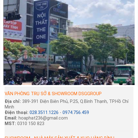
VĂN PHÒNG TRỤ SỞ & SHOWROOM DSGGROUP
Địa chỉ:
389-391 Điện Biên Phủ, P.25, Q.Bình Thạnh, TP.Hồ Chí
Minh
Điện thoại:
028.3511.1226
-
0974.756.459
Email:
hoaphat236@gmail.com
MST:
0310 150 823