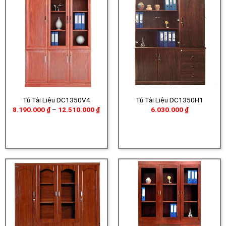
Tủ Tài Liệu DC1350V4
Tủ Tài Liệu DC1350H1
Khoảng
8.190.000
₫
–
12.510.000
₫
6.030.000
₫
giá:
từ
8.190.000 ₫
đến
12.510.000 ₫