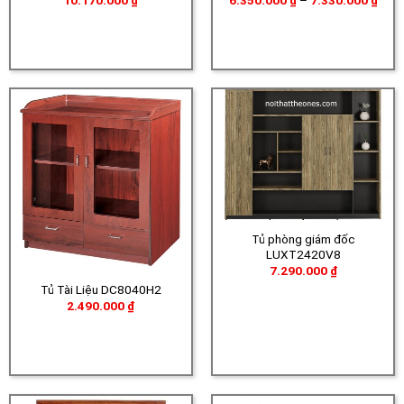
giá:
từ
6.35
đến
7.33
Tủ phòng giám đốc
LUXT2420V8
7.290.000
₫
Tủ Tài Liệu DC8040H2
2.490.000
₫