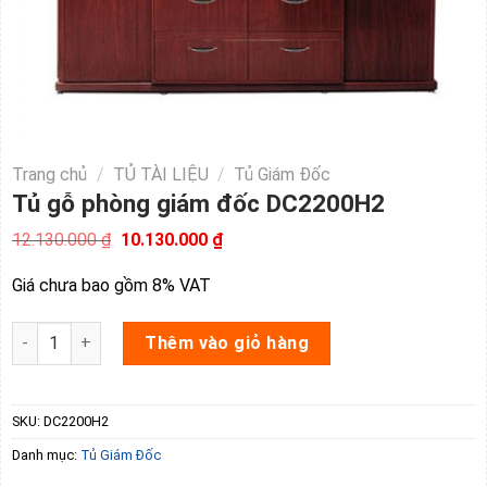
Trang chủ
/
TỦ TÀI LIỆU
/
Tủ Giám Đốc
Tủ gỗ phòng giám đốc DC2200H2
Giá
Giá
12.130.000
₫
10.130.000
₫
gốc
hiện
là:
tại
Giá chưa bao gồm 8% VAT
12.130.000 ₫.
là:
10.130.000 ₫.
Tủ gỗ phòng giám đốc DC2200H2 số lượng
Thêm vào giỏ hàng
SKU:
DC2200H2
Danh mục:
Tủ Giám Đốc