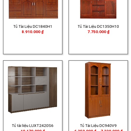
Tủ Tài Liệu DC1840H1
Tủ Tài Liệu DC1350H10
8.910.000
₫
7.750.000
₫
Tủ tài liệu LUXT2420S6
Tủ Tài Liệu DC940V9
Khoả
10.170.000
₫
6.350.000
₫
–
7.330.000
₫