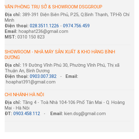
VĂN PHÒNG TRỤ SỞ & SHOWROOM DSGGROUP
Địa chỉ:
389-391 Điện Biên Phủ, P.25, Q.Bình Thạnh, TP.Hồ Chí
Minh
Điện thoại:
028.3511.1226
-
0974.756.459
Email:
hoaphat236@gmail.com
MST:
0310 150 823
SHOWROOM - NHÀ MÁY SẢN XUẤT & KHO HÀNG BÌNH
DƯƠNG
Địa chỉ:
19 Đường Vĩnh Phú 30, Phường Vĩnh Phú, Thị xã
Thuận An, Bình Dương
Điện thoại:
0903.007.382
-
Email:
hoaphat391@gmail.com
CHI NHÁNH HÀ NỘI
Địa chỉ:
Tầng 4 - Toà Nhà 104-106 Phố Tân Mai - Q. Hoàng
Mai - Hà Nội
ĐT:
0903.458.112
-
Email:
kien.dsg@gmail.com