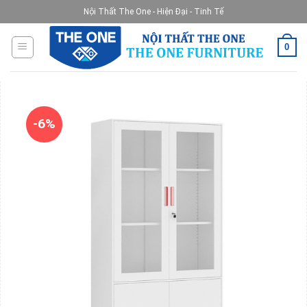
Skip
Nội Thất The One - Hiện Đại - Tinh Tế
to
content
0
-6%