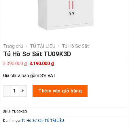
Trang chủ
/
TỦ TÀI LIỆU
/
Tủ Hồ Sơ Sắt
Tủ Hồ Sơ Sắt TU09K3D
Giá
Giá
3.390.000
₫
3.190.000
₫
gốc
hiện
là:
tại
Giá chưa bao gồm 8% VAT
3.390.000 ₫.
là:
3.190.000 ₫.
Tủ Hồ Sơ Sắt TU09K3D số lượng
Thêm vào giỏ hàng
SKU:
TU09K3D
Danh mục:
Tủ Hồ Sơ Sắt
,
TỦ TÀI LIỆU