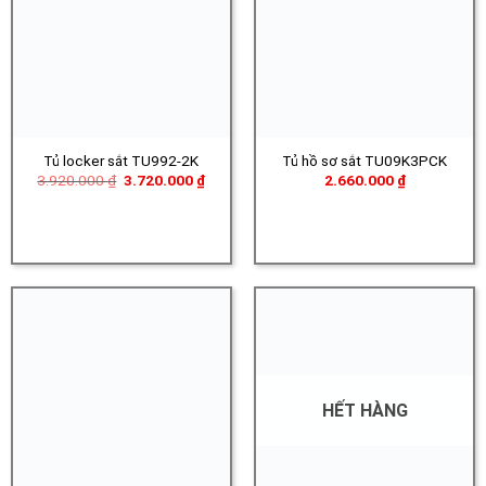
Tủ locker sắt TU992-2K
Tủ hồ sơ sắt TU09K3PCK
Giá
Giá
3.920.000
₫
3.720.000
₫
2.660.000
₫
gốc
hiện
là:
tại
3.920.000 ₫.
là:
3.720.000 ₫.
HẾT HÀNG