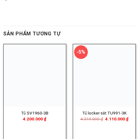
SẢN PHẨM TƯƠNG TỰ
-5%
Tủ SV1960-3B
Tủ locker sắt TU991-3K
Giá
Giá
4.200.000
₫
4.310.000
₫
4.110.000
₫
gốc
hiện
là:
tại
4.310.000 ₫.
là:
4.110