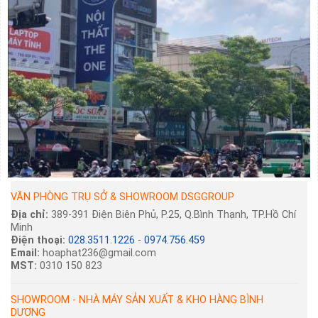
VĂN PHÒNG TRỤ SỞ & SHOWROOM DSGGROUP
Địa chỉ:
389-391 Điện Biên Phủ, P.25, Q.Bình Thạnh, TP.Hồ Chí
Minh
Điện thoại:
028.3511.1226
-
0974.756.459
Email:
hoaphat236@gmail.com
MST:
0310 150 823
SHOWROOM - NHÀ MÁY SẢN XUẤT & KHO HÀNG BÌNH
DƯƠNG