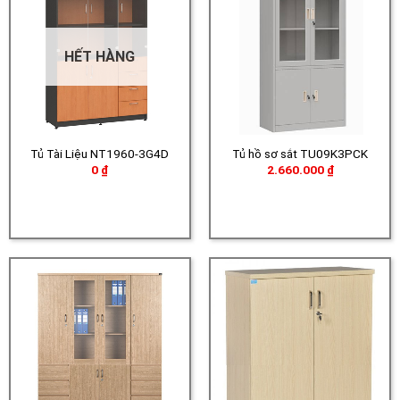
HẾT HÀNG
Tủ Tài Liệu NT1960-3G4D
Tủ hồ sơ sắt TU09K3PCK
0
₫
2.660.000
₫