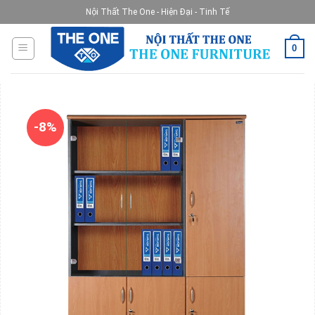
Skip
Nội Thất The One - Hiện Đại - Tinh Tế
to
content
0
-8%