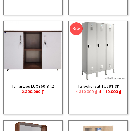
-5%
Tủ Tài Liệu LUX850-3T2
Tủ locker sắt TU991-3K
Giá
Giá
2.390.000
₫
4.310.000
₫
4.110.000
₫
gốc
hiện
là:
tại
4.310.000 ₫.
là:
4.110