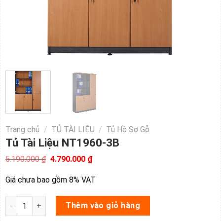
Trang chủ
/
TỦ TÀI LIỆU
/
Tủ Hồ Sơ Gỗ
Tủ Tài Liệu NT1960-3B
Giá
Giá
5.190.000
₫
4.790.000
₫
gốc
hiện
là:
tại
Giá chưa bao gồm 8% VAT
5.190.000 ₫.
là:
4.790.000 ₫.
Tủ Tài Liệu NT1960-3B số lượng
Thêm vào giỏ hàng