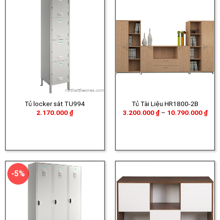
Tủ locker sắt TU994
Tủ Tài Liệu HR1800-2B
Kho
2.170.000
₫
3.200.000
₫
–
10.790.000
₫
giá:
từ
3.2
đến
10.
-5%