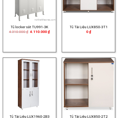
Tủ locker sắt TU991-3K
Tủ Tài Liệu LUX850-3T1
Giá
Giá
4.310.000
₫
4.110.000
₫
0
₫
gốc
hiện
là:
tại
4.310.000 ₫.
là:
4.110.000 ₫.
Tủ Tài Liệu LUX1960-2B3
Tủ Tài Liệu LUX850-2T2