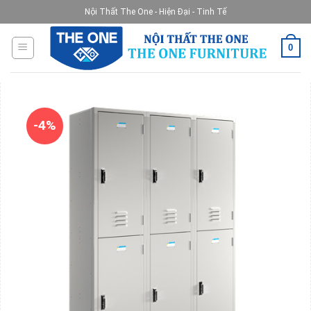
Skip
Nội Thất The One - Hiện Đại - Tinh Tế
to
content
0
-4%