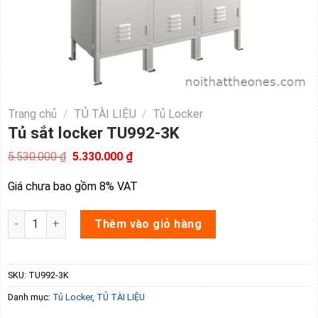
Trang chủ
/
TỦ TÀI LIỆU
/
Tủ Locker
Tủ sắt locker TU992-3K
Giá
Giá
5.530.000
₫
5.330.000
₫
gốc
hiện
là:
tại
Giá chưa bao gồm 8% VAT
5.530.000 ₫.
là:
5.330.000 ₫.
Tủ sắt locker TU992-3K số lượng
Thêm vào giỏ hàng
SKU:
TU992-3K
Danh mục:
Tủ Locker
,
TỦ TÀI LIỆU