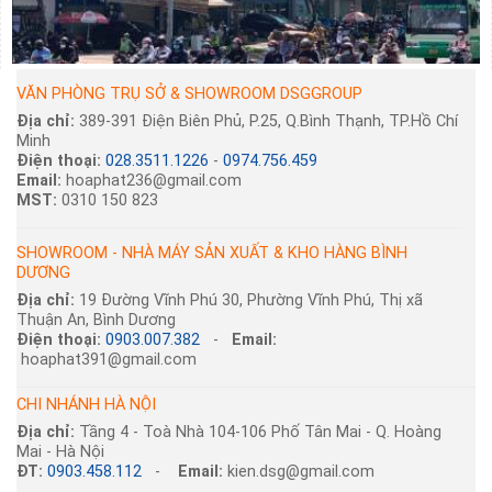
VĂN PHÒNG TRỤ SỞ & SHOWROOM DSGGROUP
Địa chỉ:
389-391 Điện Biên Phủ, P.25, Q.Bình Thạnh, TP.Hồ Chí
Minh
Điện thoại:
028.3511.1226
-
0974.756.459
Email:
hoaphat236@gmail.com
MST:
0310 150 823
SHOWROOM - NHÀ MÁY SẢN XUẤT & KHO HÀNG BÌNH
DƯƠNG
Địa chỉ:
19 Đường Vĩnh Phú 30, Phường Vĩnh Phú, Thị xã
Thuận An, Bình Dương
Điện thoại:
0903.007.382
-
Email:
hoaphat391@gmail.com
CHI NHÁNH HÀ NỘI
Địa chỉ:
Tầng 4 - Toà Nhà 104-106 Phố Tân Mai - Q. Hoàng
Mai - Hà Nội
ĐT:
0903.458.112
-
Email:
kien.dsg@gmail.com