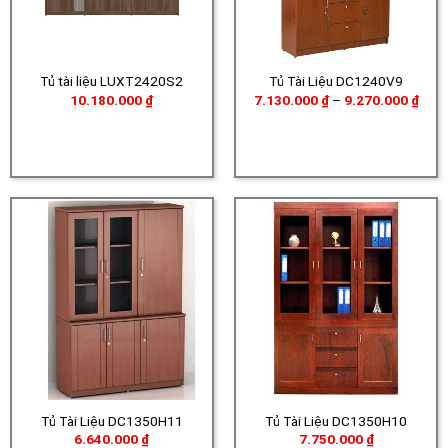
Tủ tài liệu LUXT2420S2
Tủ Tài Liệu DC1240V9
Khoả
10.180.000
₫
7.130.000
₫
–
9.270.000
₫
giá:
từ
7.13
đến
9.27
Tủ Tài Liệu DC1350H11
Tủ Tài Liệu DC1350H10
6.640.000
₫
7.750.000
₫