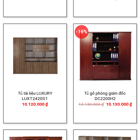
-16%
Tủ tài liệu LUXURY
Tủ gỗ phòng giám đốc
LUXT2420S1
DC2200H2
Giá
Giá
10.120.000
₫
12.130.000
₫
10.130.000
₫
gốc
hiện
là:
tại
12.130.000 ₫.
là:
10.1