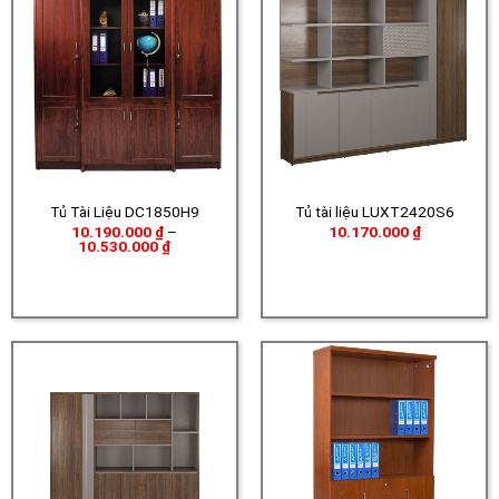
Tủ Tài Liệu DC1850H9
Tủ tài liệu LUXT2420S6
10.190.000
₫
–
10.170.000
₫
Khoảng
10.530.000
₫
giá:
từ
10.190.000 ₫
đến
10.530.000 ₫