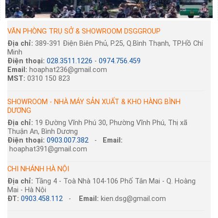
VĂN PHÒNG TRỤ SỞ & SHOWROOM DSGGROUP
Địa chỉ:
389-391 Điện Biên Phủ, P.25, Q.Bình Thạnh, TP.Hồ Chí
Minh
Điện thoại:
028.3511.1226
-
0974.756.459
Email:
hoaphat236@gmail.com
MST:
0310 150 823
SHOWROOM - NHÀ MÁY SẢN XUẤT & KHO HÀNG BÌNH
DƯƠNG
Địa chỉ:
19 Đường Vĩnh Phú 30, Phường Vĩnh Phú, Thị xã
Thuận An, Bình Dương
Điện thoại:
0903.007.382
-
Email:
hoaphat391@gmail.com
CHI NHÁNH HÀ NỘI
Địa chỉ:
Tầng 4 - Toà Nhà 104-106 Phố Tân Mai - Q. Hoàng
Mai - Hà Nội
ĐT:
0903.458.112
-
Email:
kien.dsg@gmail.com