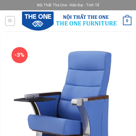
Skip
Nội Thất The One - Hiện Đại - Tinh Tế
to
content
0
-3%