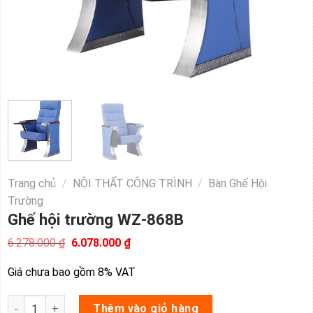
Trang chủ
/
NỘI THẤT CÔNG TRÌNH
/
Bàn Ghế Hội
Trường
Ghế hội trường WZ-868B
Giá
Giá
6.278.000
₫
6.078.000
₫
gốc
hiện
là:
tại
Giá chưa bao gồm 8% VAT
6.278.000 ₫.
là:
6.078.000 ₫.
Ghế hội trường WZ-868B số lượng
Thêm vào giỏ hàng