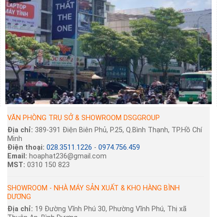
VĂN PHÒNG TRỤ SỞ & SHOWROOM DSGGROUP
Địa chỉ:
389-391 Điện Biên Phủ, P.25, Q.Bình Thạnh, TP.Hồ Chí
Minh
Điện thoại:
028.3511.1226
-
0974.756.459
Email:
hoaphat236@gmail.com
MST:
0310 150 823
SHOWROOM - NHÀ MÁY SẢN XUẤT & KHO HÀNG BÌNH
DƯƠNG
Địa chỉ:
19 Đường Vĩnh Phú 30, Phường Vĩnh Phú, Thị xã