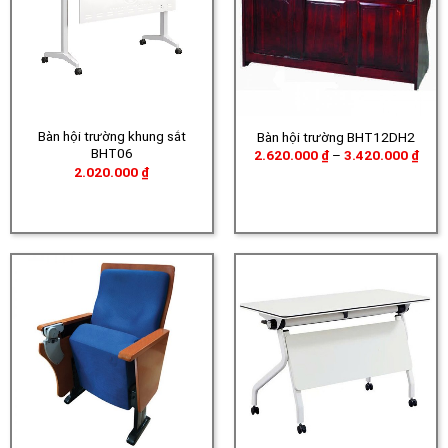
Bàn hội trường khung sắt
Bàn hội trường BHT12DH2
BHT06
Khoả
2.620.000
₫
–
3.420.000
₫
giá:
2.020.000
₫
từ
2.62
đến
3.42