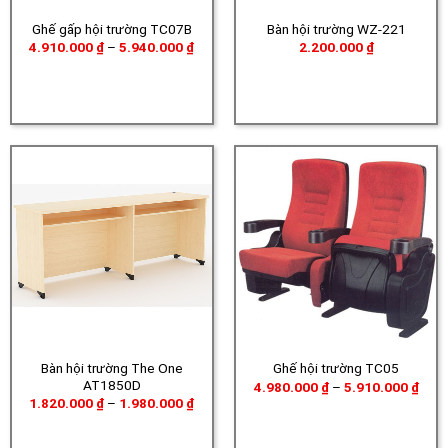
Ghế gấp hội trường TC07B
Bàn hội trường WZ-221
Khoảng
4.910.000
₫
–
5.940.000
₫
2.200.000
₫
giá:
từ
4.910.000 ₫
đến
5.940.000 ₫
Bàn hội trường The One
Ghế hội trường TC05
AT1850D
Khoả
4.980.000
₫
–
5.910.000
₫
giá:
Khoảng
1.820.000
₫
–
1.980.000
₫
từ
giá:
4.98
từ
đến
1.820.000 ₫