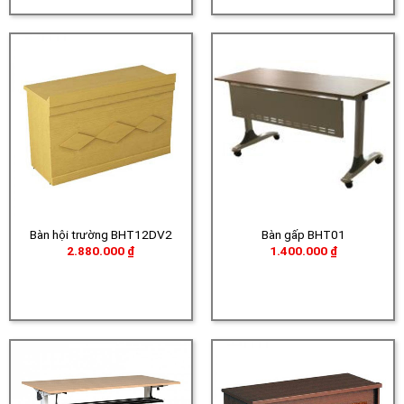
5.91
đến
1.980.000 ₫
Bàn hội trường BHT12DV2
Bàn gấp BHT01
2.880.000
₫
1.400.000
₫