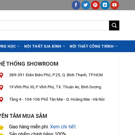
ỜNG HỌC
NỘI THẤT GIA ĐÌNH
NỘI THẤT CÔNG TRÌNH
HỆ THỐNG SHOWROOM
389-391 Điện Biên Phủ, P.25, Q. Bình Thạnh, TP.HCM
19 Vĩnh Phú 30, P. Vĩnh Phú, TX. Thuận An, Bình Dương
Tầng 4 - 104-106 Phố Tân Mai - Q. Hoàng Mai - Hà Nội
YÊN TÂM MUA SẮM
Giao hàng miễn phí.
Xem chi tiết
Sản phẩm chính hãng 100%