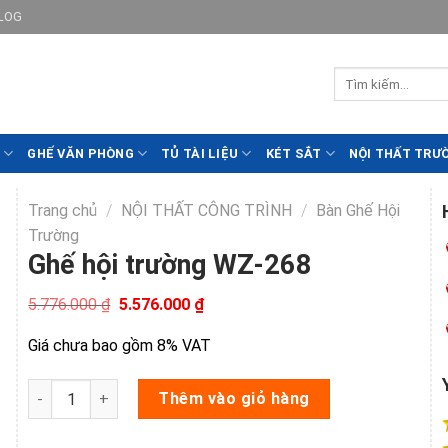
LOG
GHẾ VĂN PHÒNG
TỦ TÀI LIỆU
KÉT SẮT
NỘI THẤT TRƯ
Trang chủ
/
NỘI THẤT CÔNG TRÌNH
/
Bàn Ghế Hội
Trường
Ghế hội trường WZ-268
Giá
Giá
5.776.000
₫
5.576.000
₫
gốc
hiện
là:
tại
Giá chưa bao gồm 8% VAT
5.776.000 ₫.
là:
5.576.000 ₫.
Ghế hội trường WZ-268 số lượng
Thêm vào giỏ hàng