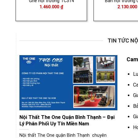
Ghế hội trường TC314
Bàn hội trường
1.460.000
₫
2.130.00
TIN TỨC NỘ
Cam 
Lu
Ca
Gi
Bả
Gi
Nội Thất The One Quận Bình Thạnh – Đại
Lý Phân Phối Uy Tín Miền Nam
Ho
Nội thất The One quận Bình Thạnh chuyên