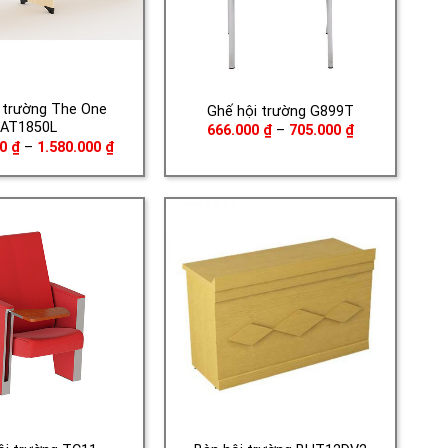
 trường The One
Ghế hội trường G899T
AT1850L
Khoảng
666.000
₫
–
705.000
₫
giá:
Khoảng
00
₫
–
1.580.000
₫
từ
giá:
666.000 ₫
từ
đến
1.510.000 ₫
705.000 ₫
đến
1.580.000 ₫