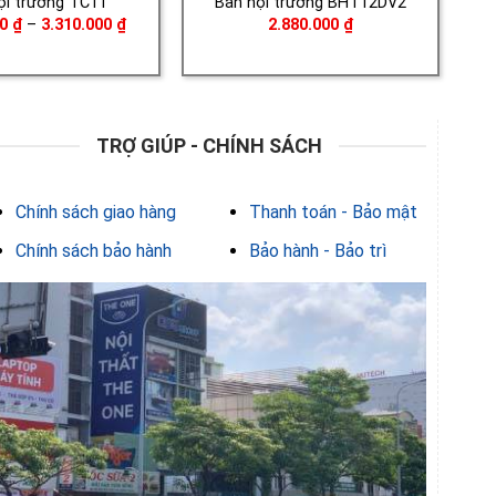
ội trường TC11
Bàn hội trường BHT12DV2
Khoảng
00
₫
–
3.310.000
₫
2.880.000
₫
giá:
từ
2.880.000 ₫
đến
3.310.000 ₫
TRỢ GIÚP - CHÍNH SÁCH
Chính sách giao hàng
Thanh toán - Bảo mật
Chính sách bảo hành
Bảo hành - Bảo trì