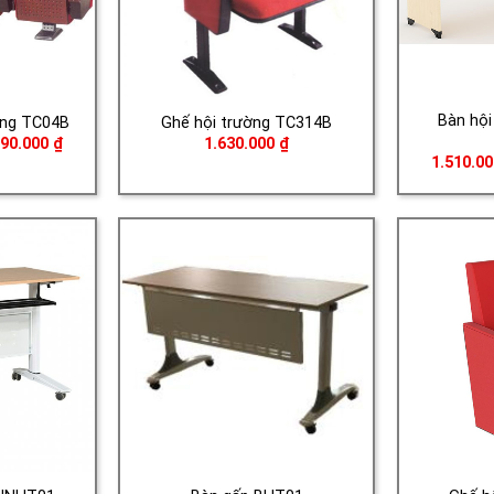
Bàn hội
ờng TC04B
Ghế hội trường TC314B
Khoảng
290.000
₫
1.630.000
₫
giá:
1.510.0
từ
4.780.000 ₫
đến
5.290.000 ₫