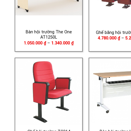
Bàn hội trường The One
Ghế băng hội trư
AT1250L
4.780.000
₫
–
5.
Khoảng
1.050.000
₫
–
1.340.000
₫
giá:
từ
1.050.000 ₫
đến
1.340.000 ₫