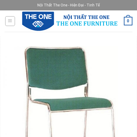
Skip
Nội Thất The One - Hiện Đại - Tinh Tế
to
content
0