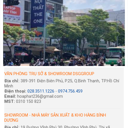
VĂN PHÒNG TRỤ SỞ & SHOWROOM DSGGROUP
Địa chỉ:
389-391 Điện Biên Phủ, P.25, Q.Bình Thạnh, TP.Hồ Chí
Minh
Điện thoại:
028.3511.1226
-
0974.756.459
Email:
hoaphat236@gmail.com
MST:
0310 150 823
SHOWROOM - NHÀ MÁY SẢN XUẤT & KHO HÀNG BÌNH
DƯƠNG
Địa chỉ:
19 Đường Vĩnh Phú 30, Phường Vĩnh Phú, Thị xã