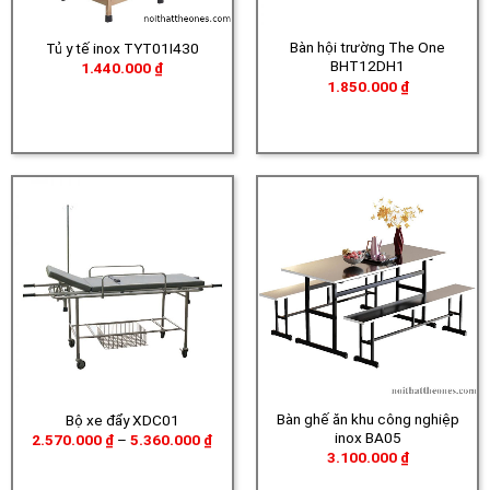
Bàn hội trường The One
Tủ y tế inox TYT01I430
BHT12DH1
1.440.000
₫
1.850.000
₫
Bàn ghế ăn khu công nghiệp
Bộ xe đẩy XDC01
inox BA05
Khoảng
2.570.000
₫
–
5.360.000
₫
giá:
3.100.000
₫
từ
2.570.000 ₫