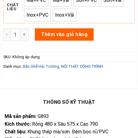
Mạ+PVC
Mạ+Vải
Sơn+PVC
Sơn+Vải
Mạ+PVC
Mạ+Vải
Sơn+PVC
Sơn+Vải
CHẤT
LIỆU
Inox+PVC
Inox+Vải
Inox+PVC
Inox+Vải
Ghế hội trường G893 số lượng
Thêm vào giỏ hàng
SKU:
Không áp dụng
Danh mục:
Bàn Ghế Hội Trường
,
NỘI THẤT CÔNG TRÌNH
THÔNG SỐ KỸ THUẬT
Mã sản phẩm:
G893
Kích thước:
Rộng 480 x Sâu 575 x Cao 790
Chất liệu:
Khung thép mạ/sơn. Đệm bọc nỉ/PVC