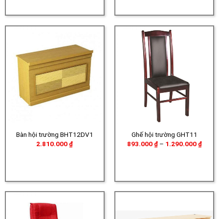
đến
5.360.000 ₫
Bàn hội trường BHT12DV1
Ghế hội trường GHT11
Khoả
2.810.000
₫
893.000
₫
–
1.290.000
₫
giá:
từ
893.0
đến
1.290