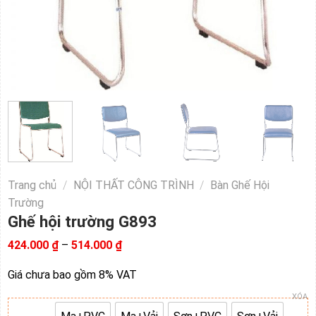
Trang chủ
/
NỘI THẤT CÔNG TRÌNH
/
Bàn Ghế Hội
Trường
Ghế hội trường G893
Khoảng
424.000
₫
–
514.000
₫
giá:
từ
Giá chưa bao gồm 8% VAT
424.000 ₫
đến
XÓA
514.000 ₫