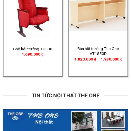
Bàn hội trường The One
Ghế hội trường TC336
AT1850D
1.690.000
₫
Khoả
1.820.000
₫
–
1.980.000
₫
giá:
từ
1.82
đến
1.98
TIN TỨC NỘI THẤT THE ONE