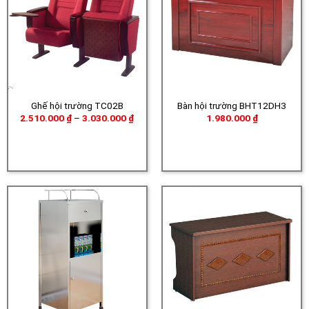
Ghế hội trường TC02B
Bàn hội trường BHT12DH3
Khoảng
2.510.000
₫
–
3.030.000
₫
1.980.000
₫
giá:
từ
2.510.000 ₫
đến
3.030.000 ₫