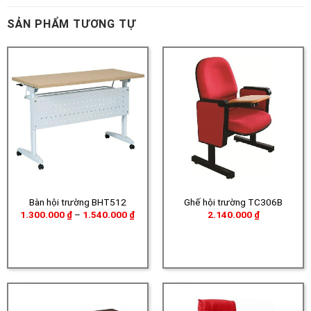
SẢN PHẨM TƯƠNG TỰ
Bàn hội trường BHT512
Ghế hội trường TC306B
Khoảng
1.300.000
₫
–
1.540.000
₫
2.140.000
₫
giá:
từ
1.300.000 ₫
đến
1.540.000 ₫