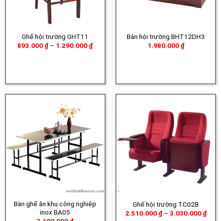
Ghế hội trường GHT11
Bàn hội trường BHT12DH3
Khoảng
893.000
₫
–
1.290.000
₫
1.980.000
₫
giá:
từ
893.000 ₫
đến
1.290.000 ₫
Bàn ghế ăn khu công nghiệp
Ghế hội trường TC02B
inox BA05
Khoả
2.510.000
₫
–
3.030.000
₫
giá: