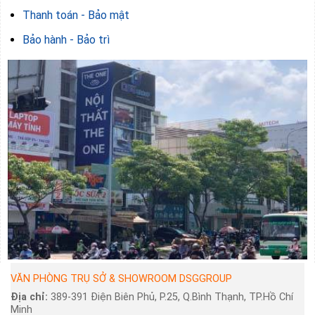
Thanh toán - Bảo mật
Bảo hành - Bảo trì
VĂN PHÒNG TRỤ SỞ & SHOWROOM DSGGROUP
Địa chỉ:
389-391 Điện Biên Phủ, P.25, Q.Bình Thạnh, TP.Hồ Chí
Minh