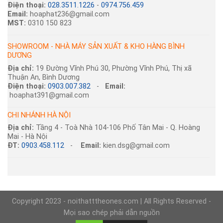
Điện thoại:
028.3511.1226
-
0974.756.459
Email:
hoaphat236@gmail.com
MST:
0310 150 823
SHOWROOM - NHÀ MÁY SẢN XUẤT & KHO HÀNG BÌNH
DƯƠNG
Địa chỉ:
19 Đường Vĩnh Phú 30, Phường Vĩnh Phú, Thị xã
Thuận An, Bình Dương
Điện thoại:
0903.007.382
-
Email:
hoaphat391@gmail.com
CHI NHÁNH HÀ NỘI
Địa chỉ:
Tầng 4 - Toà Nhà 104-106 Phố Tân Mai - Q. Hoàng
Mai - Hà Nội
ĐT:
0903.458.112
-
Email:
kien.dsg@gmail.com
Copyright 2023 - noithatttheones.com | All Rights Reserved -
Mọi sao chép phải dẫn nguồn