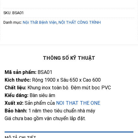
SKU:
BSA01
Danh mục:
Nội Thất Bệnh Viện
,
NỘI THẤT CÔNG TRÌNH
THÔNG SỐ KỸ THUẬT
Mã sản phẩm:
BSA01
Kích thước:
Rộng 1900 x Sâu 650 x Cao 600
Chất liệu:
Khung inox toàn bộ. Đệm mút bọc PVC
Kiểu dáng:
Bàn siêu âm
Xuất xứ:
Sản phẩm của
NOI THAT THE ONE
Bảo hành:
1 năm theo tiêu chuẩn nhà máy
Giá chưa bao gồm vận chuyển lắp đặt.
MÔ TẢ CHI TIẾT