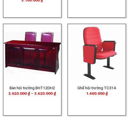
3.100.000
₫
từ
2.51
đến
3.03
Bàn hội trường BHT12DH2
Ghế hội trường TC314
Khoảng
2.620.000
₫
–
3.420.000
₫
1.460.000
₫
giá:
từ
2.620.000 ₫
đến
3.420.000 ₫