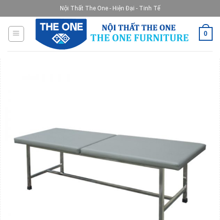
Skip
Nội Thất The One - Hiện Đại - Tinh Tế
to
content
0