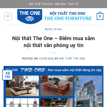
Skip
Nội Thất The One - Hiện Đại - Tinh Tế
to
content
0
BLOG
,
Tin tức
Nội thất The One – Điểm mua sắm
nội thất văn phòng uy tín
POSTED ON
10/03/2022
BY
NỘI THẤT THE ONE
10
Th3