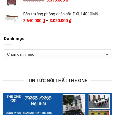
3.890.000
₫
3.590.000
₫
1.490.000 ₫.
gốc
hiện
là:
tại
Bàn trưởng phòng chân sắt DXL14C10M6
3.890.000 ₫.
là:
Khoảng
2.640.000
₫
–
3.020.000
₫
3.590.000 ₫.
giá:
từ
2.640.000 ₫
Danh mục
đến
3.020.000 ₫
Danh
mục
TIN TỨC NỘI THẤT THE ONE