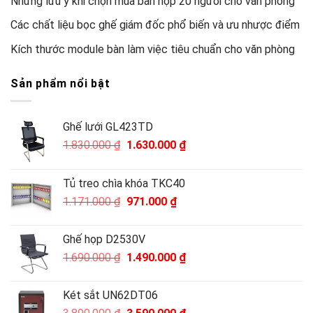
Những lưu ý khi chọn mua bàn họp 20 người cho văn phòng
Các chất liệu bọc ghế giám đốc phổ biến và ưu nhược điểm
Kích thước module bàn làm việc tiêu chuẩn cho văn phòng
Sản phẩm nổi bật
Ghế lưới GL423TD
Giá
Giá
1.830.000
₫
1.630.000
₫
gốc
hiện
là:
tại
Tủ treo chìa khóa TKC40
1.830.000 ₫.
là:
Giá
Giá
1.171.000
₫
971.000
₫
1.630.000 ₫.
gốc
hiện
là:
tại
Ghế họp D2530V
1.171.000 ₫.
là:
Giá
Giá
1.690.000
₫
1.490.000
₫
971.000 ₫.
gốc
hiện
là:
tại
Két sắt UN62DT06
1.690.000 ₫.
là:
Giá
Giá