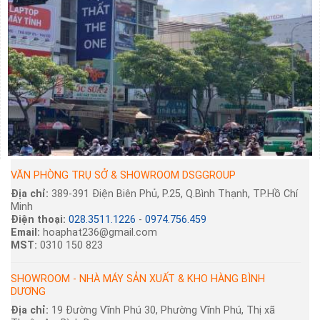
VĂN PHÒNG TRỤ SỞ & SHOWROOM DSGGROUP
Địa chỉ:
389-391 Điện Biên Phủ, P.25, Q.Bình Thạnh, TP.Hồ Chí
Minh
Điện thoại:
028.3511.1226
-
0974.756.459
Email:
hoaphat236@gmail.com
MST:
0310 150 823
SHOWROOM - NHÀ MÁY SẢN XUẤT & KHO HÀNG BÌNH
DƯƠNG
Địa chỉ:
19 Đường Vĩnh Phú 30, Phường Vĩnh Phú, Thị xã