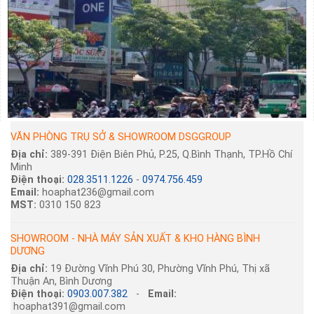
VĂN PHÒNG TRỤ SỞ & SHOWROOM DSGGROUP
Địa chỉ:
389-391 Điện Biên Phủ, P.25, Q.Bình Thạnh, TP.Hồ Chí
Minh
Điện thoại:
028.3511.1226
-
0974.756.459
Email:
hoaphat236@gmail.com
MST:
0310 150 823
SHOWROOM - NHÀ MÁY SẢN XUẤT & KHO HÀNG BÌNH
DƯƠNG
Địa chỉ:
19 Đường Vĩnh Phú 30, Phường Vĩnh Phú, Thị xã
Thuận An, Bình Dương
Điện thoại:
0903.007.382
-
Email:
hoaphat391@gmail.com