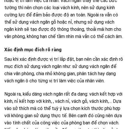
hoặc vị trí làm việc cá nhân. Vách ngăn thay thế các bức
tường thì nên chọn các loại vách kính, nên sử dụng kính
cường lực để đảm bảo được độ an toàn. Ngoài ra vẫn có
thể sử dụng vách ngăn gỗ hoặc nỉ, nhưng sử dụng vách
ngăn kính sẽ tạo được độ thông thoáng, thoải mái hơn cho
văn phòng, không hạn chế tầm nhìn mà vẫn có thể cách âm.
Xác định mục đích rõ ràng
Sau khi xác định được vị trí lắp đặt, bạn nên cần xác định rõ
mục đích sử dụng vách ngăn như: sử dụng vách ngăn để
chia văn phòng, chia nhỏ không gian, phân tách hay dạng
vách ngăn ô cho từng vị trí làm việc của nhân viên.
Ngoài ra, kiểu dáng vách ngăn rất đa dạng: vách kết hợp với
kính, nỉ kết hợp với kính, , vách nỉ, vách gỗ, vách kính,… Dựa
vào sở thích mà có thể tuỳ ý lựa chọn kích thước phù hợp
với không gian sử dụng thực tế. Bên cạnh đó cũng nên dựa
vào tính chất của công việc của phòng ban để chọn vách.