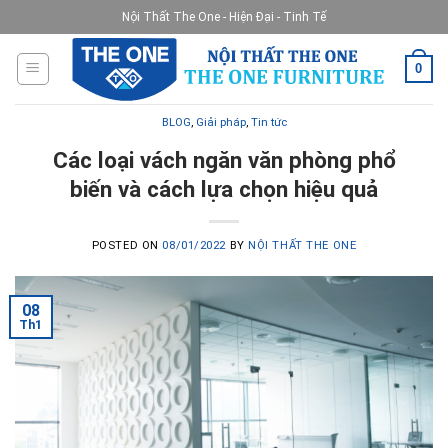
Skip
Nội Thất The One - Hiện Đại - Tinh Tế
to
content
0
BLOG
,
Giải pháp
,
Tin tức
Các loại vách ngăn văn phòng phổ
biến và cách lựa chọn hiệu quả
POSTED ON
08/01/2022
BY
NỘI THẤT THE ONE
08
Th1