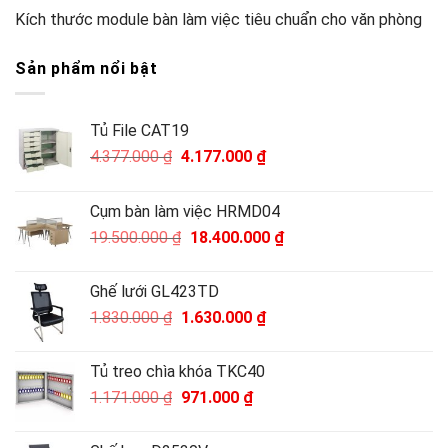
Kích thước module bàn làm việc tiêu chuẩn cho văn phòng
Sản phẩm nổi bật
Tủ File CAT19
Giá
Giá
4.377.000
₫
4.177.000
₫
gốc
hiện
là:
tại
Cụm bàn làm việc HRMD04
4.377.000 ₫.
là:
Giá
Giá
19.500.000
₫
18.400.000
₫
4.177.000 ₫.
gốc
hiện
là:
tại
Ghế lưới GL423TD
19.500.000 ₫.
là:
Giá
Giá
1.830.000
₫
1.630.000
₫
18.400.000 ₫.
gốc
hiện
là:
tại
Tủ treo chìa khóa TKC40
1.830.000 ₫.
là:
Giá
Giá
1.171.000
₫
971.000
₫
1.630.000 ₫.
gốc
hiện
là:
tại