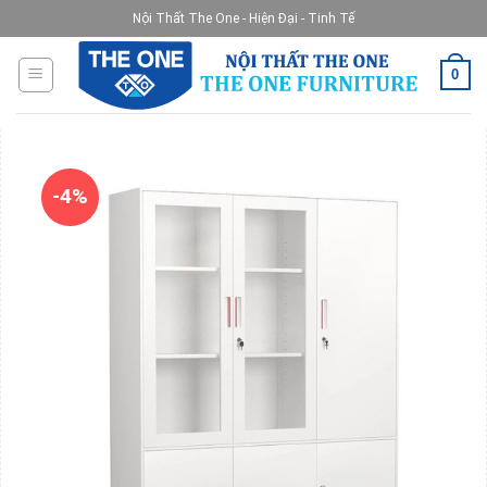
Skip
Nội Thất The One - Hiện Đại - Tinh Tế
to
content
0
-4%