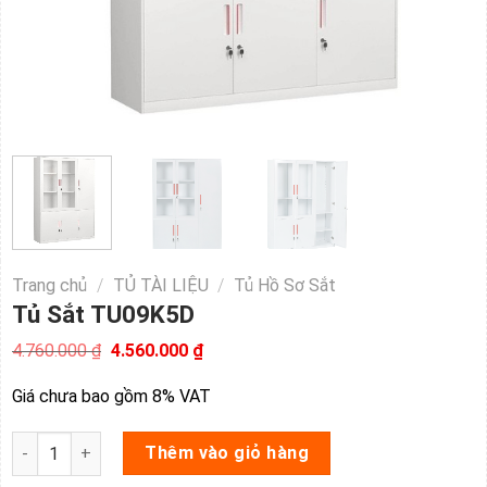
Trang chủ
/
TỦ TÀI LIỆU
/
Tủ Hồ Sơ Sắt
Tủ Sắt TU09K5D
Giá
Giá
4.760.000
₫
4.560.000
₫
gốc
hiện
là:
tại
Giá chưa bao gồm 8% VAT
4.760.000 ₫.
là:
4.560.000 ₫.
Tủ Sắt TU09K5D số lượng
Thêm vào giỏ hàng