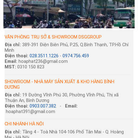
VĂN PHÒNG TRỤ SỞ & SHOWROOM DSGGROUP
Địa chỉ:
389-391 Điện Biên Phủ, P.25, Q.Bình Thạnh, TP.Hồ Chí
Minh
Điện thoại:
028.3511.1226
-
0974.756.459
Email:
hoaphat236@gmail.com
MST:
0310 150 823
SHOWROOM - NHÀ MÁY SẢN XUẤT & KHO HÀNG BÌNH
DƯƠNG
Địa chỉ:
19 Đường Vĩnh Phú 30, Phường Vĩnh Phú, Thị xã
Thuận An, Bình Dương
Điện thoại:
0903.007.382
-
Email:
hoaphat391@gmail.com
CHI NHÁNH HÀ NỘI
Địa chỉ:
Tầng 4 - Toà Nhà 104-106 Phố Tân Mai - Q. Hoàng
Mai - Hà Nội