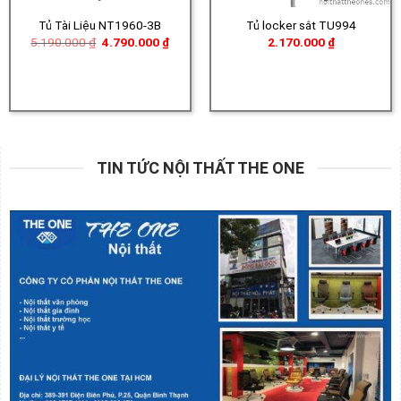
Tủ Tài Liệu NT1960-3B
Tủ locker sắt TU994
Giá
Giá
5.190.000
₫
4.790.000
₫
2.170.000
₫
gốc
hiện
là:
tại
5.190.000 ₫.
là:
4.790.000 ₫.
TIN TỨC NỘI THẤT THE ONE