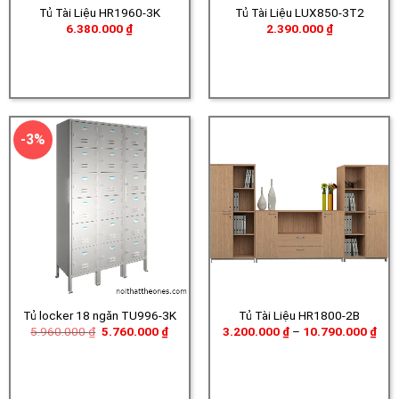
Tủ Tài Liệu HR1960-3K
Tủ Tài Liệu LUX850-3T2
6.380.000
₫
2.390.000
₫
-3%
Tủ locker 18 ngăn TU996-3K
Tủ Tài Liệu HR1800-2B
Giá
Giá
Kho
5.960.000
₫
5.760.000
₫
3.200.000
₫
–
10.790.000
₫
gốc
hiện
giá:
là:
tại
từ
5.960.000 ₫.
là:
3.2
5.760.000 ₫.
đến
10.