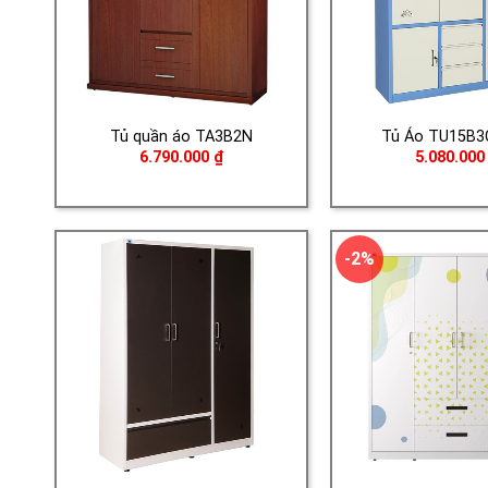
Tủ quần áo TA3B2N
Tủ Áo TU15B3
6.790.000
₫
5.080.00
-2%