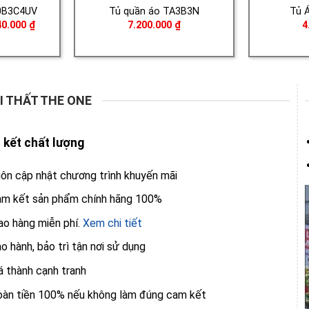
0B3C4UV
Tủ quần áo TA3B3N
Tủ 
Giá
40.000
₫
7.200.000
₫
4
hiện
tại
0.000 ₫.
là:
8.040.000 ₫.
I THẤT THE ONE
kết chất lượng
ôn cập nhật chương trình khuyến mãi
m kết sản phẩm chính hãng 100%
ao hàng miễn phí.
Xem chi tiết
o hành, bảo trì tận nơi sử dụng
á thành cạnh tranh
àn tiền 100% nếu không làm đúng cam kết