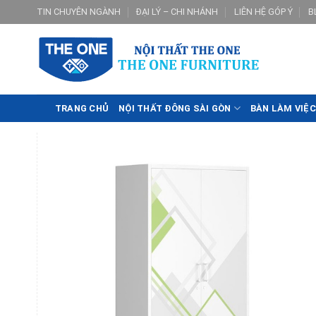
Skip
TIN CHUYÊN NGÀNH
ĐẠI LÝ – CHI NHÁNH
LIÊN HỆ GÓP Ý
B
to
content
TRANG CHỦ
NỘI THẤT ĐÔNG SÀI GÒN
BÀN LÀM VIỆC