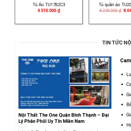
Tủ Áo TU17B2C3
Tủ quần áo TU2
Giá
4.510.000
₫
8.240.000
₫
8.0
gốc
là:
8.24
TIN TỨC NỘ
Cam 
Lu
Ca
Gi
Bả
Gi
Nội Thất The One Quận Bình Thạnh – Đại
Lý Phân Phối Uy Tín Miền Nam
Ho