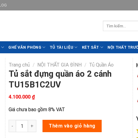
LOG
GHẾ VĂN PHÒNG
TỦ TÀI LIỆU
KÉT SẮT
NỘI THẤT TRƯ
Trang chủ
/
NỘI THẤT GIA ĐÌNH
/
Tủ Quần Áo
Tủ sắt đựng quần áo 2 cánh
TU15B1C2UV
4.100.000
₫
Giá chưa bao gồm 8% VAT
Tủ sắt đựng quần áo 2 cánh TU15B1C2UV số lượng
Thêm vào giỏ hàng