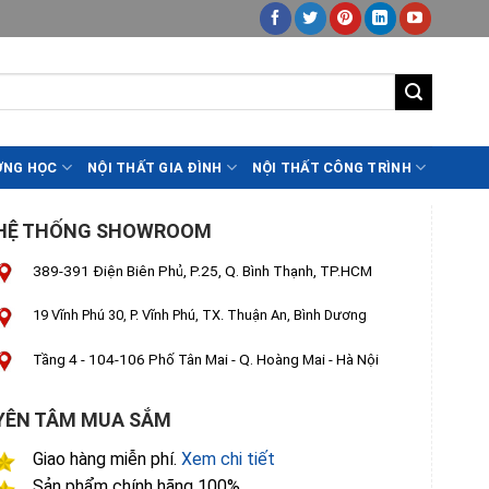
ỜNG HỌC
NỘI THẤT GIA ĐÌNH
NỘI THẤT CÔNG TRÌNH
HỆ THỐNG SHOWROOM
389-391 Điện Biên Phủ, P.25, Q. Bình Thạnh, TP.HCM
19 Vĩnh Phú 30, P. Vĩnh Phú, TX. Thuận An, Bình Dương
Tầng 4 - 104-106 Phố Tân Mai - Q. Hoàng Mai - Hà Nội
YÊN TÂM MUA SẮM
Giao hàng miễn phí.
Xem chi tiết
Sản phẩm chính hãng 100%