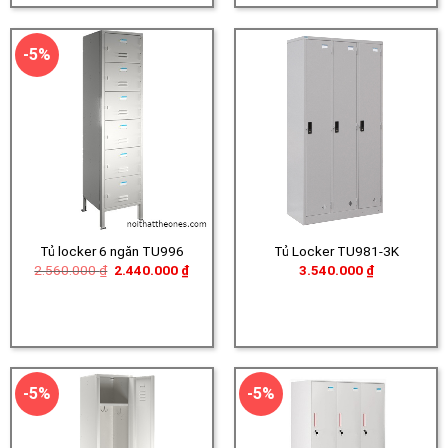
-5%
Tủ locker 6 ngăn TU996
Tủ Locker TU981-3K
Giá
Giá
2.560.000
₫
2.440.000
₫
3.540.000
₫
gốc
hiện
là:
tại
2.560.000 ₫.
là:
2.440.000 ₫.
-5%
-5%