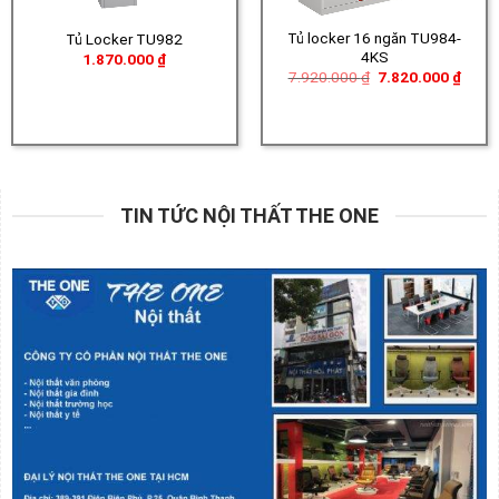
Tủ locker 16 ngăn TU984-
Tủ Locker TU982
4KS
1.870.000
₫
Giá
Giá
7.920.000
₫
7.820.000
₫
gốc
hiện
là:
tại
7.920.000 ₫.
là:
7.820
TIN TỨC NỘI THẤT THE ONE