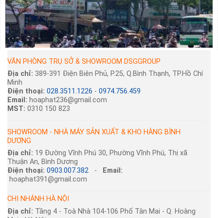
VĂN PHÒNG TRỤ SỞ & SHOWROOM DSGGROUP
Địa chỉ:
389-391 Điện Biên Phủ, P.25, Q.Bình Thạnh, TP.Hồ Chí
Minh
Điện thoại:
028.3511.1226
-
0974.756.459
Email:
hoaphat236@gmail.com
MST:
0310 150 823
SHOWROOM - NHÀ MÁY SẢN XUẤT & KHO HÀNG BÌNH
DƯƠNG
Địa chỉ:
19 Đường Vĩnh Phú 30, Phường Vĩnh Phú, Thị xã
Thuận An, Bình Dương
Điện thoại:
0903.007.382
-
Email:
hoaphat391@gmail.com
CHI NHÁNH HÀ NỘI
Địa chỉ:
Tầng 4 - Toà Nhà 104-106 Phố Tân Mai - Q. Hoàng