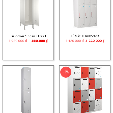
Tủ locker 1 ngăn TU991
Tủ Sắt TU982-3KD
Giá
Giá
Giá
Giá
1.980.000
₫
1.880.000
₫
4.420.000
₫
4.220.000
₫
gốc
hiện
gốc
hiện
là:
tại
là:
tại
1.980.000 ₫.
là:
4.420.000 ₫.
là:
1.880.000 ₫.
4.220
-1%