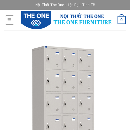
Skip
Nội Thất The One - Hiện Đại - Tinh Tế
to
content
0