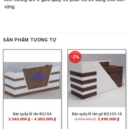
SẢN PHẨM TƯƠNG TỰ
-3%
Bàn quầy lễ tân BQ104
Bàn quầy lễ tân gỗ BQ103-18
Khoảng
Giá
Giá
3.540.000
₫
–
4.050.000
₫
3.990.000
₫
3.890.000
₫
giá:
gốc
hiện
từ
là:
tại