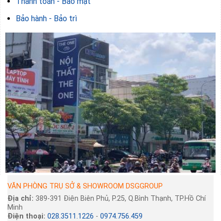
Thanh toán - Bảo mật
Bảo hành - Bảo trì
VĂN PHÒNG TRỤ SỞ & SHOWROOM DSGGROUP
Địa chỉ:
389-391 Điện Biên Phủ, P.25, Q.Bình Thạnh, TP.Hồ Chí
Minh
Điện thoại:
028.3511.1226
-
0974.756.459