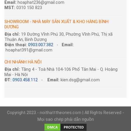
Email:
hoaphat236@gmail.com
MST:
0310 150 823
SHOWROOM - NHÀ MÁY SẢN XUẤT & KHO HÀNG BÌNH
DƯƠNG
Địa chỉ:
19 Đường Vĩnh Phú 30, Phường Vĩnh Phú, Thị xã
Thuận An, Bình Dương
Điện thoại:
0903.007.382
-
Email:
hoaphat391@gmail.com
CHI NHÁNH HÀ NỘI
Địa chỉ:
Tầng 4 - Toà Nhà 104-106 Phố Tân Mai - Q. Hoàng
Mai - Hà Nội
ĐT:
0903.458.112
-
Email:
kien.dsg@gmail.com
Copyright 2023 - noithatttheones.com | All Rights Reserved -
Mọi sao chép phải dẫn nguồn