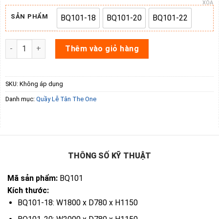
XÓA
4.840.000 ₫
SẢN PHẨM
BQ101-18
BQ101-20
BQ101-22
BQ101-18
BQ101-20
BQ101-22
Quầy lễ tân gỗ công nghiệp BQ101 số lượng
Thêm vào giỏ hàng
SKU:
Không áp dụng
Danh mục:
Quầy Lễ Tân The One
THÔNG SỐ KỸ THUẬT
Mã sản phẩm:
BQ101
Kích thước:
BQ101-18: W1800 x D780 x H1150