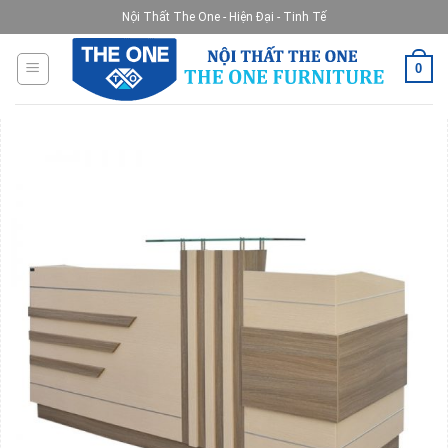
Skip
Nội Thất The One - Hiện Đại - Tinh Tế
to
content
0