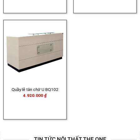
3.540.000 ₫
3.990.000 ₫.
là:
đến
3.890
4.050.000 ₫
Quầy lễ tân chữ U BQ102
4.920.000
₫
TIN TỨC NỘI THẤT THE ONE