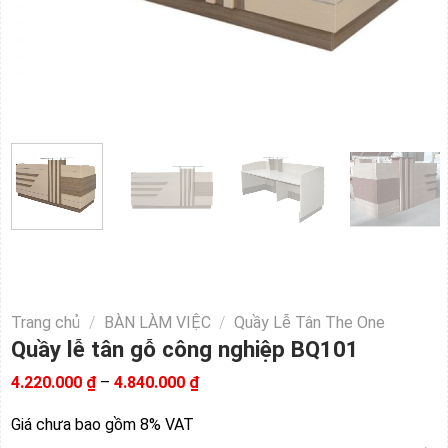
Trang chủ
/
BÀN LÀM VIỆC
/
Quầy Lễ Tân The One
Quầy lễ tân gỗ công nghiệp BQ101
Khoảng
4.220.000
₫
–
4.840.000
₫
giá:
từ
Giá chưa bao gồm 8% VAT
4.220.000 ₫
đến