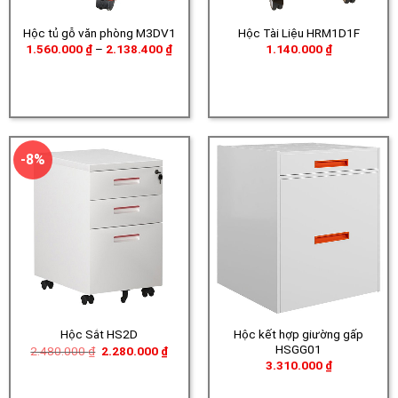
Hộc tủ gỗ văn phòng M3DV1
Hộc Tài Liệu HRM1D1F
Khoảng
1.560.000
₫
–
2.138.400
₫
1.140.000
₫
giá:
từ
1.560.000 ₫
đến
2.138.400 ₫
-8%
Hộc kết hợp giường gấp
Hộc Sắt HS2D
HSGG01
Giá
Giá
2.480.000
₫
2.280.000
₫
gốc
hiện
3.310.000
₫
là:
tại
2.480.000 ₫.
là:
2.280.000 ₫.