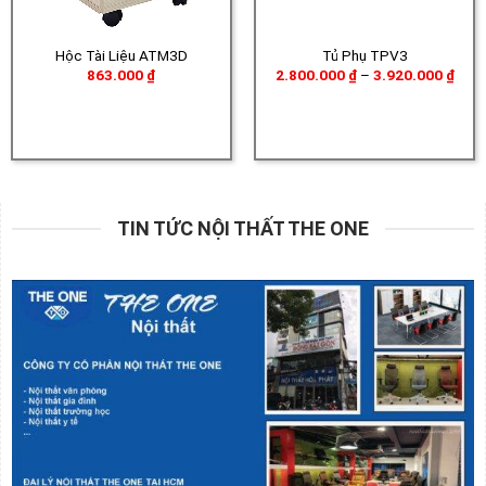
Hộc Tài Liệu ATM3D
Tủ Phụ TPV3
Khoả
863.000
₫
2.800.000
₫
–
3.920.000
₫
giá:
từ
2.80
đến
3.92
TIN TỨC NỘI THẤT THE ONE