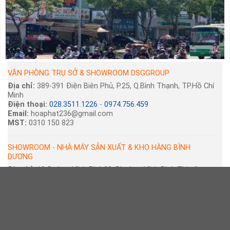
VĂN PHÒNG TRỤ SỞ & SHOWROOM DSGGROUP
Địa chỉ:
389-391 Điện Biên Phủ, P.25, Q.Bình Thạnh, TP.Hồ Chí
Minh
Điện thoại:
028.3511.1226
-
0974.756.459
Email:
hoaphat236@gmail.com
MST:
0310 150 823
SHOWROOM - NHÀ MÁY SẢN XUẤT & KHO HÀNG BÌNH
DƯƠNG
Địa chỉ:
19 Đường Vĩnh Phú 30, Phường Vĩnh Phú, Thị xã
Thuận An, Bình Dương
Điện thoại:
0903.007.382
-
Email:
hoaphat391@gmail.com
CHI NHÁNH HÀ NỘI