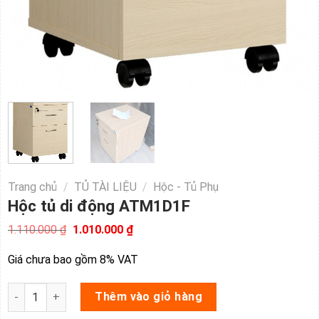
Trang chủ
/
TỦ TÀI LIỆU
/
Hộc - Tủ Phụ
Hộc tủ di động ATM1D1F
Giá
Giá
1.110.000
₫
1.010.000
₫
gốc
hiện
là:
tại
Giá chưa bao gồm 8% VAT
1.110.000 ₫.
là:
1.010.000 ₫.
Hộc tủ di động ATM1D1F số lượng
Thêm vào giỏ hàng