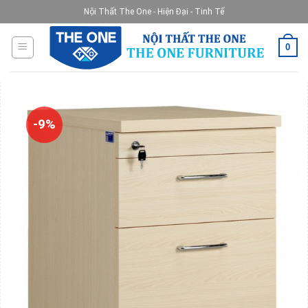
Skip
Nội Thất The One - Hiện Đại - Tinh Tế
to
content
0
-9%