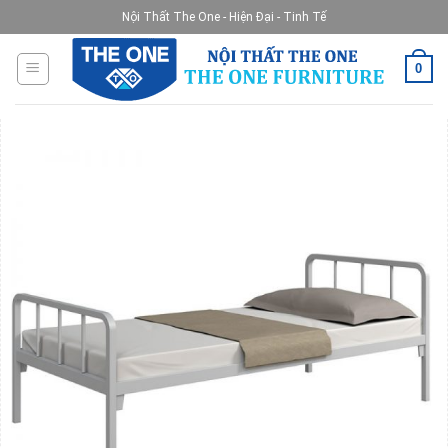
Skip
Nội Thất The One - Hiện Đại - Tinh Tế
to
content
0