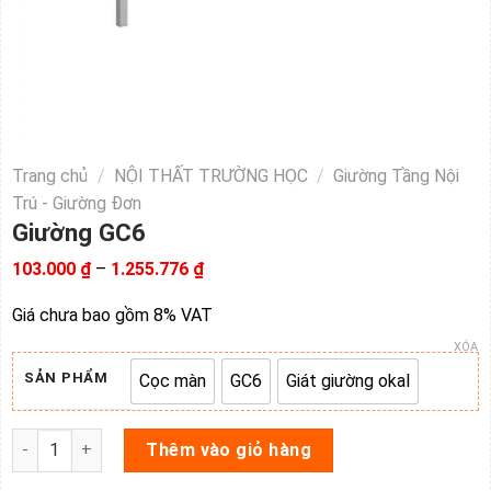
Trang chủ
/
NỘI THẤT TRƯỜNG HỌC
/
Giường Tầng Nội
Trú - Giường Đơn
Giường GC6
Khoảng
103.000
₫
–
1.255.776
₫
giá:
từ
Giá chưa bao gồm 8% VAT
103.000 ₫
đến
XÓA
1.255.776 ₫
SẢN PHẨM
Cọc màn
GC6
Giát giường okal
Cọc màn
GC6
Giát giường okal
Giường GC6 số lượng
Thêm vào giỏ hàng