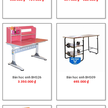
giá:
giá:
từ
từ
460.000 ₫
431.00
đến
đến
789.000 ₫
523.00
Bàn học sinh BHS26
Bàn học sinh BHS09
3.350.000
₫
693.000
₫