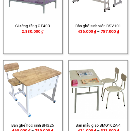
Giường tầng GT40B
Bàn ghế sinh viên BSV101
Khoản
2.880.000
₫
436.000
₫
–
757.000
₫
giá:
từ
436.00
đến
757.00
Bàn ghế học sinh BHS25
Bàn mẫu giáo BMG102A-1
Khoảng
Khoản
460.000
₫
–
789.000
₫
431.000
₫
–
523.000
₫