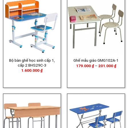
Bộ bàn ghế học sinh cấp 1,
Ghế mẫu giáo GMG102A-1
cấp 2 BHS29C-3
Khoản
179.000
₫
–
201.000
₫
giá:
1.600.000
₫
từ
179.00
đến
201.00