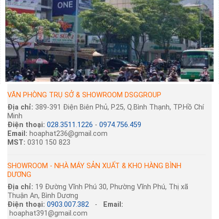
VĂN PHÒNG TRỤ SỞ & SHOWROOM DSGGROUP
Địa chỉ:
389-391 Điện Biên Phủ, P.25, Q.Bình Thạnh, TP.Hồ Chí
Minh
Điện thoại:
028.3511.1226
-
0974.756.459
Email:
hoaphat236@gmail.com
MST:
0310 150 823
SHOWROOM - NHÀ MÁY SẢN XUẤT & KHO HÀNG BÌNH
DƯƠNG
Địa chỉ:
19 Đường Vĩnh Phú 30, Phường Vĩnh Phú, Thị xã
Thuận An, Bình Dương
Điện thoại:
0903.007.382
-
Email:
hoaphat391@gmail.com