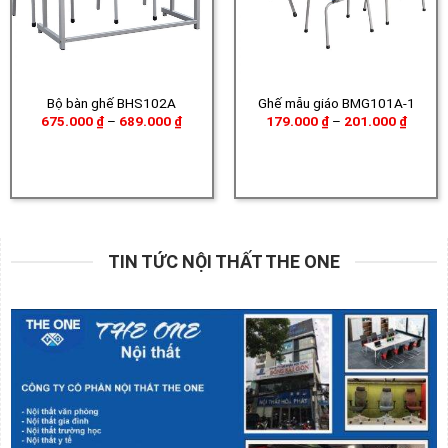
Bộ bàn ghế BHS102A
Ghế mẫu giáo BMG101A-1
Khoảng
Khoản
675.000
₫
–
689.000
₫
179.000
₫
–
201.000
₫
giá:
giá:
từ
từ
675.000 ₫
179.00
đến
đến
689.000 ₫
201.00
TIN TỨC NỘI THẤT THE ONE