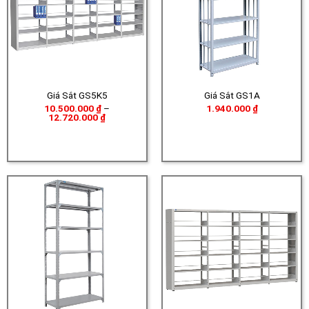
Giá Sắt GS5K5
Giá Sắt GS1A
10.500.000
₫
–
1.940.000
₫
Khoảng
12.720.000
₫
giá:
từ
10.500.000 ₫
đến
12.720.000 ₫