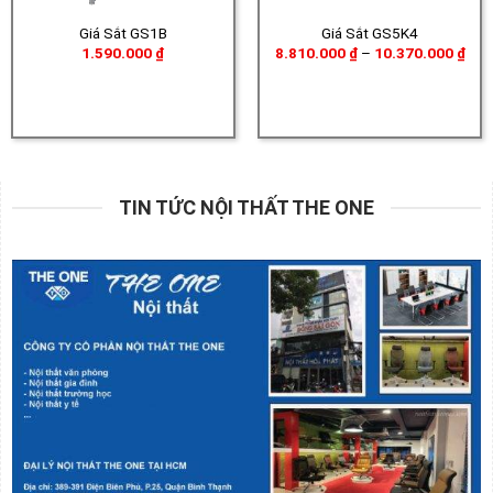
Giá Sắt GS1B
Giá Sắt GS5K4
Kho
1.590.000
₫
8.810.000
₫
–
10.370.000
₫
giá:
từ
8.8
đến
10.
TIN TỨC NỘI THẤT THE ONE