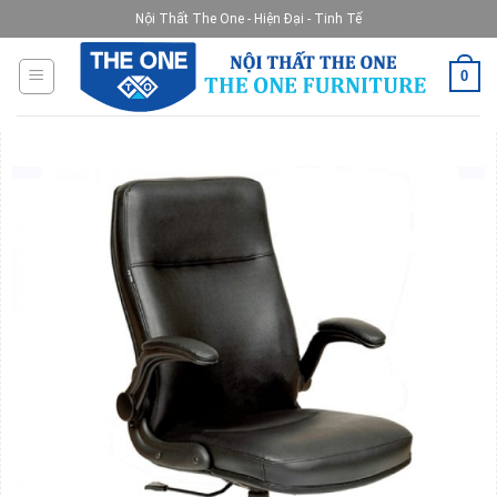
Skip
Nội Thất The One - Hiện Đại - Tinh Tế
to
content
0