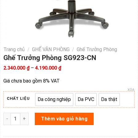
Trang chủ
/
GHẾ VĂN PHÒNG
/
Ghế Trưởng Phòng
Ghế Trưởng Phòng SG923-CN
Khoảng
2.340.000
₫
–
4.190.000
₫
giá:
từ
Giá chưa bao gồm 8% VAT
2.340.000 ₫
đến
XÓA
4.190.000 ₫
CHẤT LIỆU
Da công nghiệp
Da PVC
Da thật
Da công nghiệp
Da PVC
Da thật
Ghế Trưởng Phòng SG923-CN số lượng
Thêm vào giỏ hàng