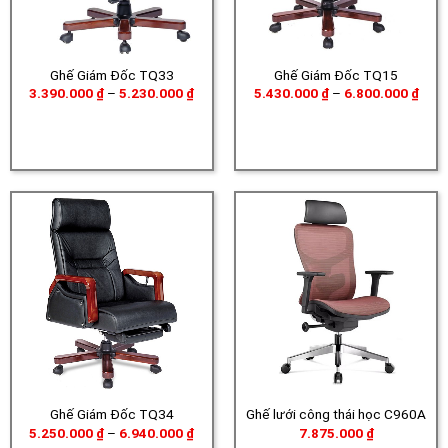
Ghế Giám Đốc TQ33
Ghế Giám Đốc TQ15
Khoảng
Khoả
3.390.000
₫
–
5.230.000
₫
5.430.000
₫
–
6.800.000
₫
giá:
giá:
từ
từ
3.390.000 ₫
5.43
đến
đến
5.230.000 ₫
6.80
Ghế Giám Đốc TQ34
Ghế lưới công thái học C960A
Khoảng
5.250.000
₫
–
6.940.000
₫
7.875.000
₫
giá: