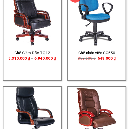
Ghế Giám Đốc TQ12
Ghế nhân viên SG550
Khoảng
Giá
Giá
5.310.000
₫
–
6.940.000
₫
853.600
₫
648.000
₫
giá:
gốc
hiện
từ
là:
tại
5.310.000 ₫
853.600 ₫.
là:
đến
648.000
6.940.000 ₫