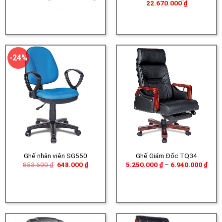
giá:
Khoảng
22.670.000
₫
từ
giá:
3.390.000 ₫
từ
đến
21.960.000
5.230.000 ₫
đến
22.670.000
-24%
Ghế nhân viên SG550
Ghế Giám Đốc TQ34
Giá
Giá
Khoả
853.600
₫
648.000
₫
5.250.000
₫
–
6.940.000
₫
gốc
hiện
giá:
là:
tại
từ
853.600 ₫.
là:
5.25
648.000 ₫.
đến
6.94