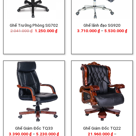
Ghế Trưởng Phòng SG702
Ghế lãnh đạo SG920
Giá
Giá
Khoả
2.041.000
₫
1.250.000
₫
3.710.000
₫
–
5.530.000
₫
gốc
hiện
giá:
là:
tại
từ
2.041.000 ₫.
là:
3.71
1.250.000 ₫.
đến
5.53
Ghế Giám Đốc TQ33
Ghế Giám Đốc TQ22
Khoảng
3.390.000
₫
–
5.230.000
₫
21.960.000
₫
–