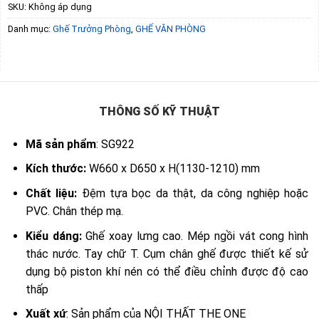
SKU:
Không áp dụng
Danh mục:
Ghế Trưởng Phòng
,
GHẾ VĂN PHÒNG
THÔNG SỐ KỸ THUẬT
Mã sản phẩm
: SG922
Kích thước:
W660 x D650 x H(1130-1210) mm
Chất liệu:
Đệm tựa bọc da thật, da công nghiệp hoặc
PVC. Chân thép mạ.
Kiểu dáng:
Ghế xoay lưng cao. Mép ngồi vát cong hình
thác nước. Tay chữ T. Cụm chân ghế được thiết kế sử
dụng bộ piston khí nén có thể điều chỉnh được độ cao
thấp
Xuất xứ
: Sản phẩm của NỘI THẤT THE ONE