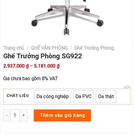
Trang chủ
/
GHẾ VĂN PHÒNG
/
Ghế Trưởng Phòng
Ghế Trưởng Phòng SG922
Khoảng
2.937.000
₫
–
5.181.000
₫
giá:
từ
Giá chưa bao gồm 8% VAT
2.937.000 ₫
đến
XÓA
5.181.000 ₫
CHẤT LIỆU
Da công nghiệp
Da PVC
Da thật
Da công nghiệp
Da PVC
Da thật
Ghế Trưởng Phòng SG922 số lượng
Thêm vào giỏ hàng