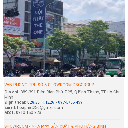
VĂN PHÒNG TRỤ SỞ & SHOWROOM DSGGROUP
Địa chỉ:
389-391 Điện Biên Phủ, P.25, Q.Bình Thạnh, TP.Hồ Chí
Minh
Điện thoại:
028.3511.1226
-
0974.756.459
Email:
hoaphat236@gmail.com
MST:
0310 150 823
SHOWROOM - NHÀ MÁY SẢN XUẤT & KHO HÀNG BÌNH