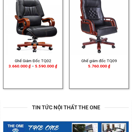
Ghế Giám Đốc TQ02
Ghế giám đốc TQ09
Khoảng
3.660.000
₫
–
5.590.000
₫
5.760.000
₫
giá:
từ
3.660.000 ₫
đến
5.590.000 ₫
TIN TỨC NỘI THẤT THE ONE