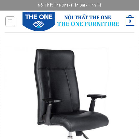
Skip
Nội Thất The One - Hiện Đại - Tinh Tế
to
content
0