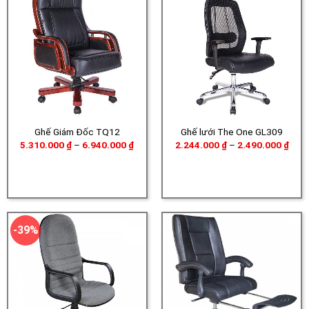
Ghế Giám Đốc TQ12
Ghế lưới The One GL309
Khoảng
Khoả
5.310.000
₫
–
6.940.000
₫
2.244.000
₫
–
2.490.000
₫
giá:
giá:
từ
từ
5.310.000 ₫
2.24
đến
đến
6.940.000 ₫
2.49
-39%