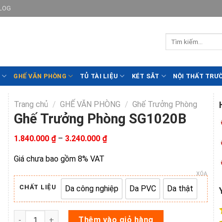
LOG
GHẾ VĂN PHÒNG
TỦ TÀI LIỆU
KÉT SẮT
NỘI THẤT TRƯ
Trang chủ
/
GHẾ VĂN PHÒNG
/
Ghế Trưởng Phòng
Ghế Trưởng Phòng SG1020B
Khoảng
1.840.000
₫
–
3.240.000
₫
giá:
từ
Giá chưa bao gồm 8% VAT
1.840.000 ₫
đến
XÓA
3.240.000 ₫
CHẤT LIỆU
Da công nghiệp
Da PVC
Da thật
Da công nghiệp
Da PVC
Da thật
Ghế Trưởng Phòng SG1020B số lượng
Thêm vào giỏ hàng