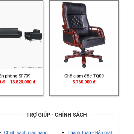
5.660.000 ₫
2.490.000 ₫
ăn phòng SF709
Ghế giám đốc TQ09
Khoảng
0
₫
–
13.820.000
₫
5.760.000
₫
giá:
từ
4.350.000 ₫
đến
13.820.000 ₫
TRỢ GIÚP - CHÍNH SÁCH
Chính sách giao hàng
Thanh toán - Bảo mật