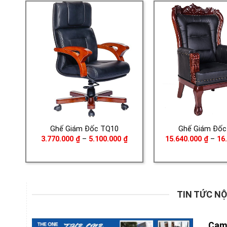
Ghế Giám Đốc TQ10
Ghế Giám Đốc
Khoảng
3.770.000
₫
–
5.100.000
₫
15.640.000
₫
–
16
giá:
từ
3.770.000 ₫
đến
5.100.000 ₫
TIN TỨC NỘ
Cam 