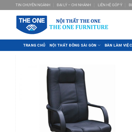
Skip
TIN CHUYÊN NGÀNH
ĐẠI LÝ – CHI NHÁNH
LIÊN HỆ GÓP Ý
B
to
content
TRANG CHỦ
NỘI THẤT ĐÔNG SÀI GÒN
BÀN LÀM VIỆC