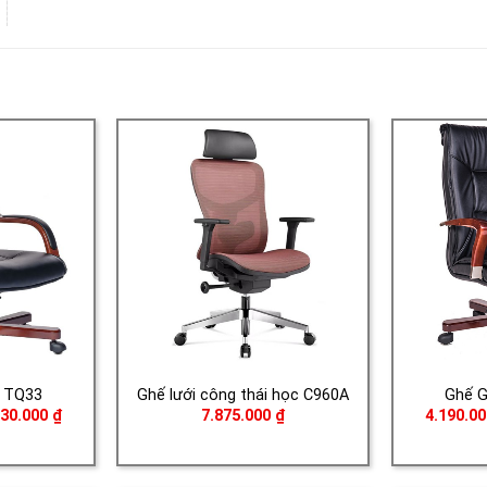
 TQ33
Ghế lưới công thái học C960A
Ghế 
Khoảng
230.000
₫
7.875.000
₫
4.190.0
giá:
từ
3.390.000 ₫
đến