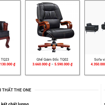
5.230.000 ₫
 TQ23
Ghế Giám Đốc TQ02
Sofa v
Khoảng
Khoảng
.130.000
₫
3.660.000
₫
–
5.590.000
₫
4.350.00
giá:
giá:
từ
từ
15.640.000 ₫
3.660.000 ₫
đến
đến
16.130.000 ₫
5.590.000 ₫
I THẤT THE ONE
kết chất lượng