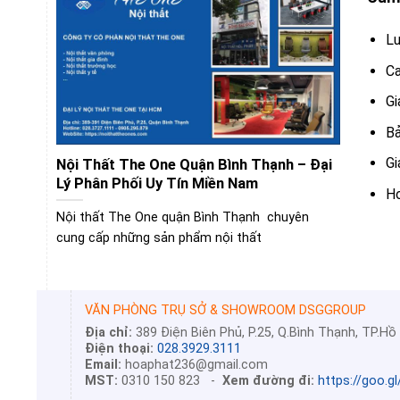
Lu
Ca
Gi
Bả
Gi
Nội Thất The One Quận Bình Thạnh – Đại
Lý Phân Phối Uy Tín Miền Nam
Ho
Nội thất The One quận Bình Thạnh chuyên
cung cấp những sản phẩm nội thất
VĂN PHÒNG TRỤ SỞ & SHOWROOM DSGGROUP
Địa chỉ:
389 Điện Biên Phủ, P.25, Q.Bình Thạnh, TP.Hồ
Điện thoại:
028.3929.3111
Email:
hoaphat236@gmail.com
MST:
0310 150 823 -
Xem đường đi:
https://goo.g