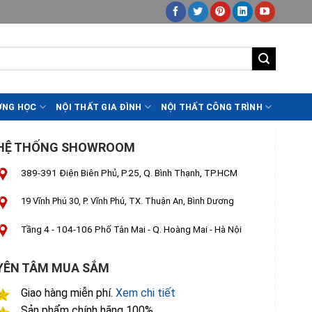
ỜNG HỌC
NỘI THẤT GIA ĐÌNH
NỘI THẤT CÔNG TRÌNH
HỆ THỐNG SHOWROOM
389-391 Điện Biên Phủ, P.25, Q. Bình Thạnh, TP.HCM
19 Vĩnh Phú 30, P. Vĩnh Phú, TX. Thuận An, Bình Dương
Tầng 4 - 104-106 Phố Tân Mai - Q. Hoàng Mai - Hà Nội
YÊN TÂM MUA SẮM
Giao hàng miễn phí.
Xem chi tiết
Sản phẩm chính hãng 100%