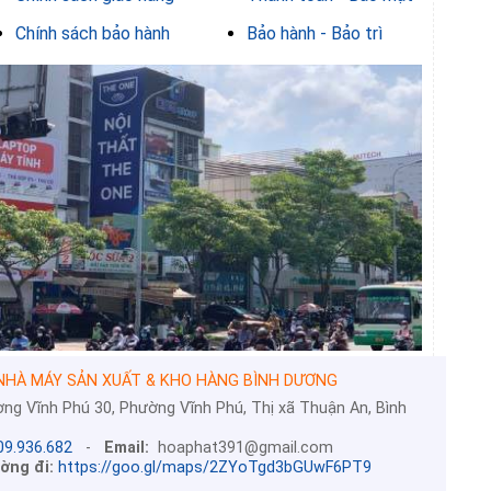
Chính sách bảo hành
Bảo hành - Bảo trì
HÀ MÁY SẢN XUẤT & KHO HÀNG BÌNH DƯƠNG
ng Vĩnh Phú 30, Phường Vĩnh Phú, Thị xã Thuận An, Bình
09.936.682
-
Email:
hoaphat391@gmail.com
ờng đi:
https://goo.gl/maps/2ZYoTgd3bGUwF6PT9