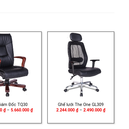
Giám Đốc TQ30
Ghế lưới The One GL309
Khoảng
Khoảng
00
₫
–
5.660.000
₫
2.244.000
₫
–
2.490.000
₫
giá:
giá:
từ
từ
4.190.000 ₫
2.244.000 ₫
đến
đến