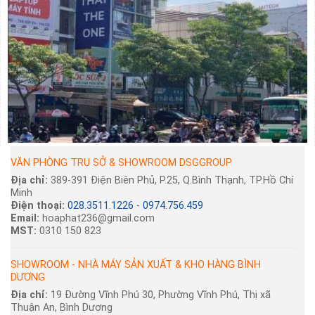
VĂN PHÒNG TRỤ SỞ & SHOWROOM DSGGROUP
Địa chỉ:
389-391 Điện Biên Phủ, P.25, Q.Bình Thạnh, TP.Hồ Chí
Minh
Điện thoại:
028.3511.1226
-
0974.756.459
Email:
hoaphat236@gmail.com
MST:
0310 150 823
SHOWROOM - NHÀ MÁY SẢN XUẤT & KHO HÀNG BÌNH
DƯƠNG
Địa chỉ:
19 Đường Vĩnh Phú 30, Phường Vĩnh Phú, Thị xã
Thuận An, Bình Dương