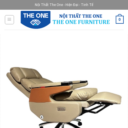
Skip
Nội Thất The One - Hiện Đại - Tinh Tế
to
content
0