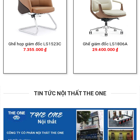
Ghế họp giám đốc LS1523C
Ghế giám đốc LS1806A
7.355.000
₫
29.400.000
₫
TIN TỨC NỘI THẤT THE ONE