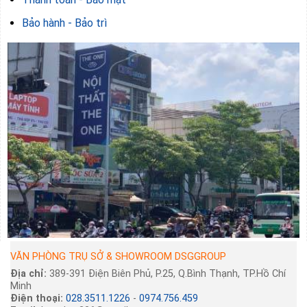
Bảo hành - Bảo trì
VĂN PHÒNG TRỤ SỞ & SHOWROOM DSGGROUP
Địa chỉ:
389-391 Điện Biên Phủ, P.25, Q.Bình Thạnh, TP.Hồ Chí
Minh
Điện thoại:
028.3511.1226
-
0974.756.459