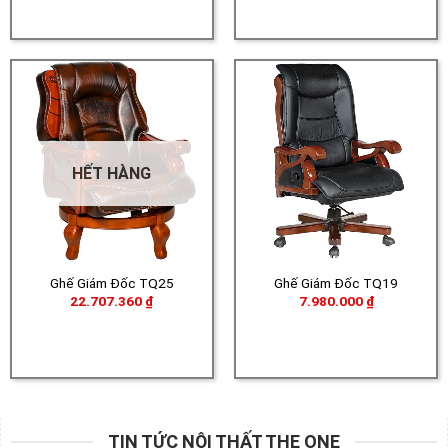
đến
đến
5.590.000 ₫
5.66
HẾT HÀNG
Ghế Giám Đốc TQ25
Ghế Giám Đốc TQ19
22.707.360
₫
7.980.000
₫
TIN TỨC NỘI THẤT THE ONE