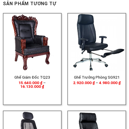
SẢN PHẨM TƯƠNG TỰ
Ghế Giám Đốc TQ23
Ghế Trưởng Phòng SG921
Khoả
15.640.000
₫
–
2.920.000
₫
–
4.980.000
₫
Khoảng
giá:
16.130.000
₫
giá:
từ
từ
2.92
15.640.000 ₫
đến
đến
4.98
16.130.000 ₫