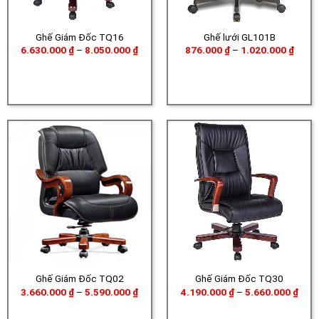
Ghế Giám Đốc TQ16
Ghế lưới GL101B
Khoảng
Khoả
6.630.000
₫
–
8.050.000
₫
876.000
₫
–
1.020.000
₫
giá:
giá:
từ
từ
6.630.000 ₫
876.0
đến
đến
8.050.000 ₫
1.020
Ghế Giám Đốc TQ02
Ghế Giám Đốc TQ30
Khoảng
Khoả
3.660.000
₫
–
5.590.000
₫
4.190.000
₫
–
5.660.000
₫
giá:
giá:
từ
từ
3.660.000 ₫
4.19