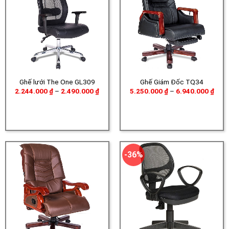
Ghế lưới The One GL309
Ghế Giám Đốc TQ34
Khoảng
Khoả
2.244.000
₫
–
2.490.000
₫
5.250.000
₫
–
6.940.000
₫
giá:
giá:
từ
từ
2.244.000 ₫
5.25
đến
đến
2.490.000 ₫
6.94
-36%