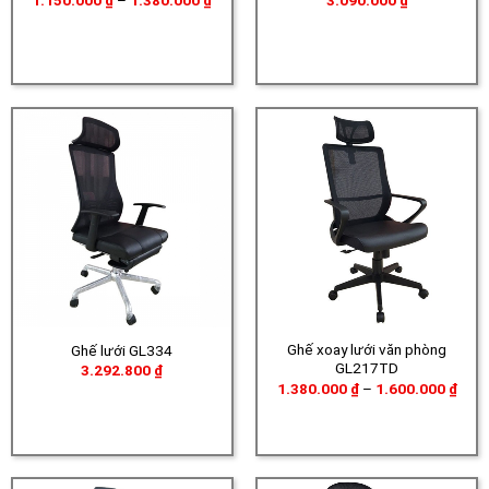
giá:
từ
1.150.000 ₫
đến
1.380.000 ₫
Ghế xoay lưới văn phòng
Ghế lưới GL334
GL217TD
3.292.800
₫
Khoả
1.380.000
₫
–
1.600.000
₫
giá:
từ
1.38
đến
1.60