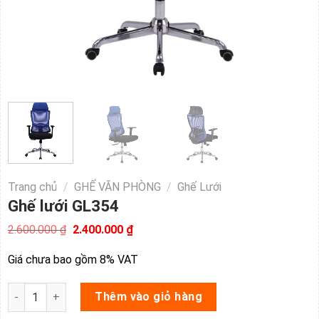
Trang chủ
/
GHẾ VĂN PHÒNG
/
Ghế Lưới
Ghế lưới GL354
Giá
Giá
2.600.000
₫
2.400.000
₫
gốc
hiện
là:
tại
Giá chưa bao gồm 8% VAT
2.600.000 ₫.
là:
2.400.000 ₫.
Ghế lưới GL354 số lượng
Thêm vào giỏ hàng