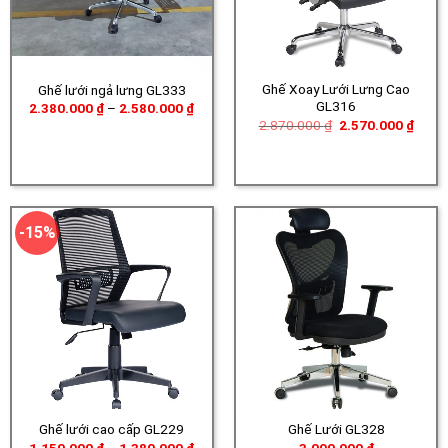
Ghế Xoay Lưới Lưng Cao
Ghế lưới ngả lưng GL333
GL316
Khoảng
2.380.000
₫
–
2.580.000
₫
giá:
Giá
Giá
2.870.000
₫
2.570.000
₫
từ
gốc
hiện
2.380.000 ₫
là:
tại
đến
2.870.000 ₫.
là:
2.580.000 ₫
2.570
-15%
Ghế lưới cao cấp GL229
Ghế Lưới GL328
Khoảng
1.150.000
₫
–
1.380.000
₫
3.090.000
₫