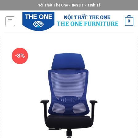
Skip
Nội Thất The One - Hiện Đại - Tinh Tế
to
content
0
-8%