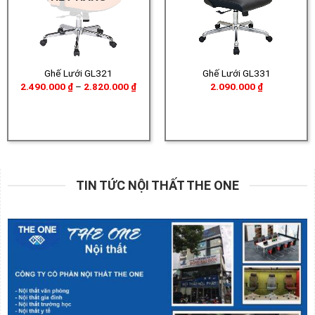
Ghế Lưới GL321
Ghế Lưới GL331
Khoảng
2.490.000
₫
–
2.820.000
₫
2.090.000
₫
giá:
từ
2.490.000 ₫
đến
2.820.000 ₫
TIN TỨC NỘI THẤT THE ONE