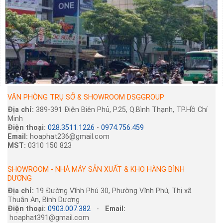
VĂN PHÒNG TRỤ SỞ & SHOWROOM DSGGROUP
Địa chỉ:
389-391 Điện Biên Phủ, P.25, Q.Bình Thạnh, TP.Hồ Chí
Minh
Điện thoại:
028.3511.1226
-
0974.756.459
Email:
hoaphat236@gmail.com
MST:
0310 150 823
SHOWROOM - NHÀ MÁY SẢN XUẤT & KHO HÀNG BÌNH
DƯƠNG
Địa chỉ:
19 Đường Vĩnh Phú 30, Phường Vĩnh Phú, Thị xã
Thuận An, Bình Dương
Điện thoại:
0903.007.382
-
Email:
hoaphat391@gmail.com