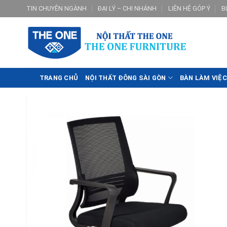
Skip
TIN CHUYÊN NGÀNH
ĐẠI LÝ – CHI NHÁNH
LIÊN HỆ GÓP Ý
B
to
content
TRANG CHỦ
NỘI THẤT ĐÔNG SÀI GÒN
BÀN LÀM VIỆC