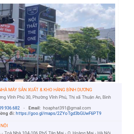
HÀ MÁY SẢN XUẤT & KHO HÀNG BÌNH DƯƠNG
ng Vĩnh Phú 30, Phường Vĩnh Phú, Thị xã Thuận An, Bình
09.936.682
-
Email:
hoaphat391@gmail.com
ờng đi:
https://goo.gl/maps/2ZYoTgd3bGUwF6PT9
 NỘI
 - Toà Nhà 104-106 Phố Tân Mai - Q. Hoàng Mai - Hà Nội