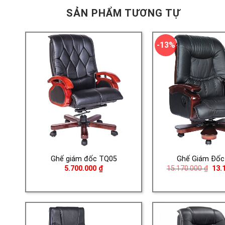
SẢN PHẨM TƯƠNG TỰ
-13%
Ghế giám đốc TQ05
Ghế Giám Đốc
Giá
5.700.000
₫
15.170.000
₫
13.
gốc
là:
15.1