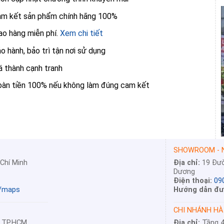
m kết sản phẩm chính hãng 100%
ao hàng miễn phí.
Xem chi tiết
o hành, bảo trì tận nơi sử dụng
á thành cạnh tranh
àn tiền 100% nếu không làm đúng cam kết
SHOWROOM - N
 Chí Minh
Địa chỉ:
19 Đườ
Dương
Điện thoại:
09
l/maps
Hướng dẫn đư
CHI NHÁNH HÀ
, TP.HCM
Địa chỉ:
Tầng 4