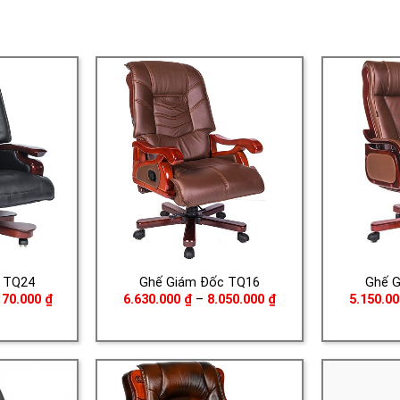
 TQ24
Ghế Giám Đốc TQ16
Ghế 
Giá
Khoảng
170.000
₫
6.630.000
₫
–
8.050.000
₫
5.150.0
hiện
giá:
tại
từ
70.000 ₫.
là:
6.630.000 ₫
13.170.000 ₫.
đến
8.050.000 ₫