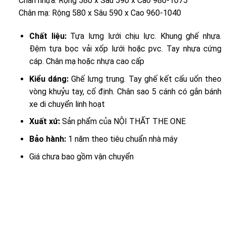
Chân nhựa: Rộng 580 x Sâu 590 x Cao 980-1075
Chân mạ: Rộng 580 x Sâu 590 x Cao 960-1040
Chất liệu:
Tựa lưng lưới chịu lực. Khung ghế nhựa.
Đệm tựa bọc vải xốp lưới hoặc pvc. Tay nhựa cứng
cáp. Chân mạ hoặc nhựa cao cấp
Kiểu dáng:
Ghế lưng trung. Tay ghế kết cấu uốn theo
vòng khuỷu tay, cố định. Chân sao 5 cánh có gắn bánh
xe di chuyển linh hoạt
Xuất xứ:
Sản phẩm của NỘI THẤT THE ONE
Bảo hành:
1 năm theo tiêu chuẩn nhà máy
Giá chưa bao gồm vận chuyển