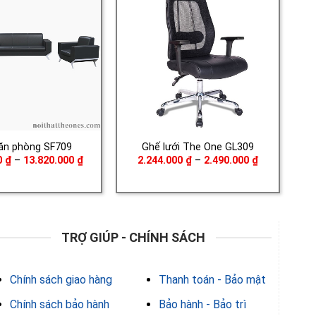
ăn phòng SF709
Ghế lưới The One GL309
Khoảng
Khoảng
0
₫
–
13.820.000
₫
2.244.000
₫
–
2.490.000
₫
giá:
giá:
từ
từ
4.350.000 ₫
2.244.000 ₫
đến
đến
13.820.000 ₫
2.490.000 ₫
TRỢ GIÚP - CHÍNH SÁCH
Chính sách giao hàng
Thanh toán - Bảo mật
Chính sách bảo hành
Bảo hành - Bảo trì