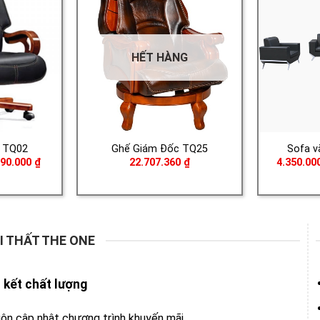
HẾT HÀNG
 TQ02
Ghế Giám Đốc TQ25
Sofa v
Khoảng
590.000
₫
22.707.360
₫
4.350.00
giá:
từ
3.660.000 ₫
đến
5.590.000 ₫
I THẤT THE ONE
kết chất lượng
ôn cập nhật chương trình khuyến mãi