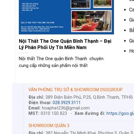
Ca
Gi
Bả
Gi
Nội Thất The One Quận Bình Thạnh – Đại
Lý Phân Phối Uy Tín Miền Nam
Ho
Nội thất The One quận Bình Thạnh chuyên
cung cấp những sản phẩm nội thất
VĂN PHÒNG TRỤ SỞ & SHOWROOM DSGGROUP
Địa chỉ:
389 Điện Biên Phủ, P.25, Q.Bình Thạnh, TP.Hồ
Điện thoại:
028.3929.3111
Email:
hoaphat236@gmail.com
MST:
0310 150 823 -
Xem đường đi:
https://goo.g
SHOWROOM QUẬN 3
Địa chỉ:
382 Nguyễn Thị Minh Khai, Phường 5, Quận 3