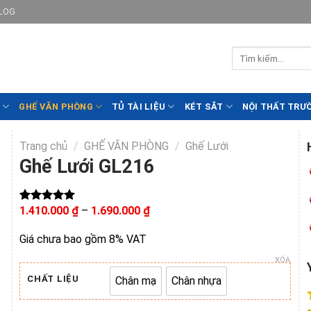
LOG
GHẾ VĂN PHÒNG
TỦ TÀI LIỆU
KÉT SẮT
NỘI THẤT TRƯ
Trang chủ
/
GHẾ VĂN PHÒNG
/
Ghế Lưới
Ghế Lưới GL216
Khoảng
1.410.000
₫
–
1.690.000
₫
5.00
2
trên 5
giá:
dựa trên
từ
đánh giá
Giá chưa bao gồm 8% VAT
1.410.000 ₫
đến
XÓA
1.690.000 ₫
CHẤT LIỆU
Chân mạ
Chân nhựa
Chân mạ
Chân nhựa