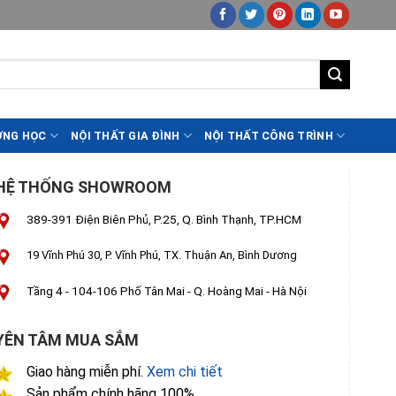
ỜNG HỌC
NỘI THẤT GIA ĐÌNH
NỘI THẤT CÔNG TRÌNH
HỆ THỐNG SHOWROOM
389-391 Điện Biên Phủ, P.25, Q. Bình Thạnh, TP.HCM
19 Vĩnh Phú 30, P. Vĩnh Phú, TX. Thuận An, Bình Dương
Tầng 4 - 104-106 Phố Tân Mai - Q. Hoàng Mai - Hà Nội
YÊN TÂM MUA SẮM
Giao hàng miễn phí.
Xem chi tiết
Sản phẩm chính hãng 100%