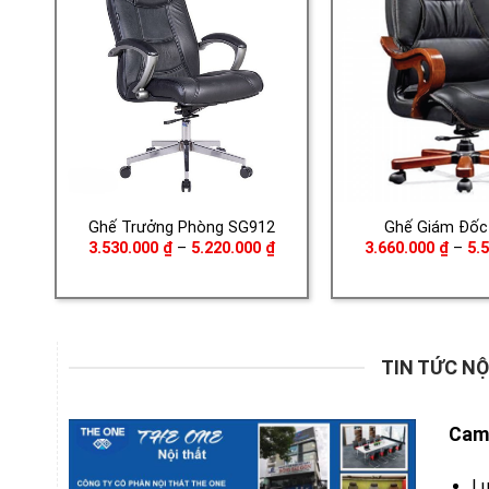
Ghế Trưởng Phòng SG912
Ghế Giám Đốc
Khoảng
3.530.000
₫
–
5.220.000
₫
3.660.000
₫
–
5.
giá:
từ
3.530.000 ₫
đến
5.220.000 ₫
TIN TỨC NỘ
Cam 
Lu