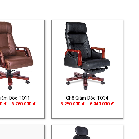
Giám Đốc TQ11
Ghế Giám Đốc TQ34
Khoảng
Khoảng
00
₫
–
6.760.000
₫
5.250.000
₫
–
6.940.000
₫
giá:
giá:
từ
từ
5.150.000 ₫
5.250.000 ₫
đến
đến
6.760.000 ₫
6.940.000 ₫