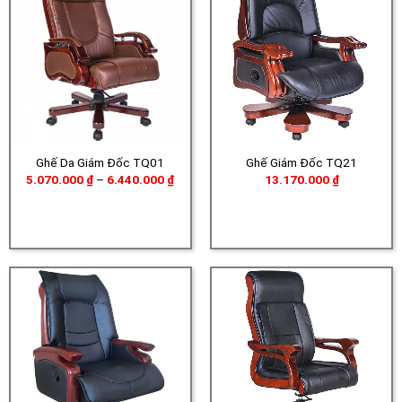
Ghế Da Giám Đốc TQ01
Ghế Giám Đốc TQ21
Khoảng
5.070.000
₫
–
6.440.000
₫
13.170.000
₫
giá:
từ
5.070.000 ₫
đến
6.440.000 ₫