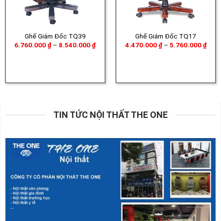
Ghế Giám Đốc TQ39
Ghế Giám Đốc TQ17
Khoảng
Khoả
6.760.000
₫
–
8.540.000
₫
4.470.000
₫
–
5.760.000
₫
giá:
giá:
từ
từ
6.760.000 ₫
4.47
đến
đến
8.540.000 ₫
5.76
TIN TỨC NỘI THẤT THE ONE