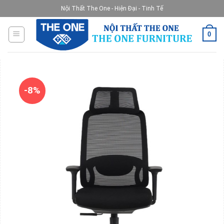
Skip
Nội Thất The One - Hiện Đại - Tinh Tế
to
content
0
-8%