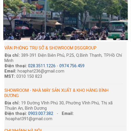
VĂN PHÒNG TRỤ SỞ & SHOWROOM DSGGROUP
Địa chỉ:
389-391 Điện Biên Phủ, P.25, Q.Bình Thạnh, TP.Hồ Chí
Minh
Điện thoại:
028.3511.1226
-
0974.756.459
Email:
hoaphat236@gmail.com
MST:
0310 150 823
SHOWROOM - NHÀ MÁY SẢN XUẤT & KHO HÀNG BÌNH
DƯƠNG
Địa chỉ:
19 Đường Vĩnh Phú 30, Phường Vĩnh Phú, Thị xã
Thuận An, Bình Dương
Điện thoại:
0903.007.382
-
Email:
hoaphat391@gmail.com
CHI NHÁNH HÀ NỘI