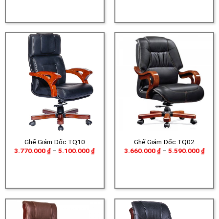
từ
5.31
21.960.000 ₫
đến
đến
6.94
22.670.000 ₫
Ghế Giám Đốc TQ10
Ghế Giám Đốc TQ02
Khoảng
Khoả
3.770.000
₫
–
5.100.000
₫
3.660.000
₫
–
5.590.000
₫
giá:
giá:
từ
từ
3.770.000 ₫
3.66
đến
đến
5.100.000 ₫
5.59