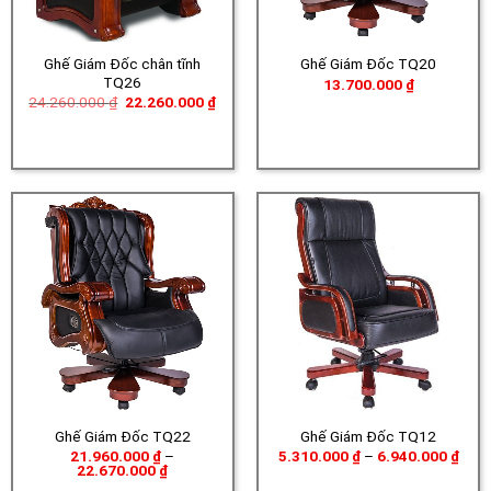
Ghế Giám Đốc chân tĩnh
Ghế Giám Đốc TQ20
TQ26
13.700.000
₫
Giá
Giá
24.260.000
₫
22.260.000
₫
gốc
hiện
là:
tại
24.260.000 ₫.
là:
22.260.000 ₫.
Ghế Giám Đốc TQ22
Ghế Giám Đốc TQ12
Khoả
21.960.000
₫
–
5.310.000
₫
–
6.940.000
₫
Khoảng
giá:
22.670.000
₫
giá:
từ