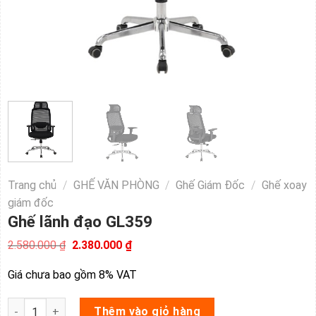
Trang chủ
/
GHẾ VĂN PHÒNG
/
Ghế Giám Đốc
/
Ghế xoay
giám đốc
Ghế lãnh đạo GL359
Giá
Giá
2.580.000
₫
2.380.000
₫
gốc
hiện
là:
tại
Giá chưa bao gồm 8% VAT
2.580.000 ₫.
là:
2.380.000 ₫.
Ghế lãnh đạo GL359 số lượng
Thêm vào giỏ hàng