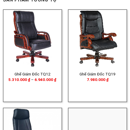
Ghế Giám Đốc TQ12
Ghế Giám Đốc TQ19
Khoảng
5.310.000
₫
–
6.940.000
₫
7.980.000
₫
giá:
từ
5.310.000 ₫
đến
6.940.000 ₫