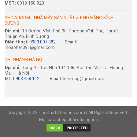
MST:
0310 150 823
SHOWROOM - NHÀ MÁY SẢN XUẤT & KHO HÀNG BÌNH
DƯƠNG
Địa chỉ:
19 Đường Vĩnh Phú 30, Phường Vĩnh Phú, Thị xã
Thuận An, Bình Dương
Điện thoại:
0903.007.382
-
Email:
hoaphat391@gmail.com
CHI NHÁNH HÀ NỘI
Địa chỉ:
Tầng 4 - Toà Nhà 104-106 Phố Tân Mai - Q. Hoàng
Mai - Hà Nội
ĐT:
0903.458.112
-
Email:
kien.dsg@gmail.com
Copyright 2023 - noithatttheones.com | All Rights Reserved -
Mọi sao chép phải dẫn nguồn