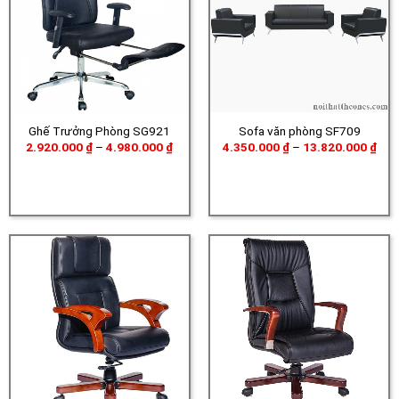
Ghế Trưởng Phòng SG921
Sofa văn phòng SF709
Khoảng
Kho
2.920.000
₫
–
4.980.000
₫
4.350.000
₫
–
13.820.000
₫
giá:
giá:
từ
từ
2.920.000 ₫
4.3
đến
đến
4.980.000 ₫
13.