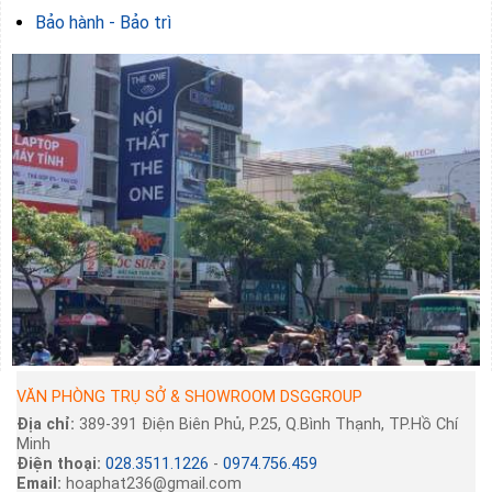
Bảo hành - Bảo trì
VĂN PHÒNG TRỤ SỞ & SHOWROOM DSGGROUP
Địa chỉ:
389-391 Điện Biên Phủ, P.25, Q.Bình Thạnh, TP.Hồ Chí
Minh
Điện thoại:
028.3511.1226
-
0974.756.459
Email:
hoaphat236@gmail.com