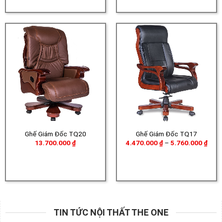
6.80
Ghế Giám Đốc TQ20
Ghế Giám Đốc TQ17
Khoả
13.700.000
₫
4.470.000
₫
–
5.760.000
₫
giá:
từ
4.47
đến
5.76
TIN TỨC NỘI THẤT THE ONE