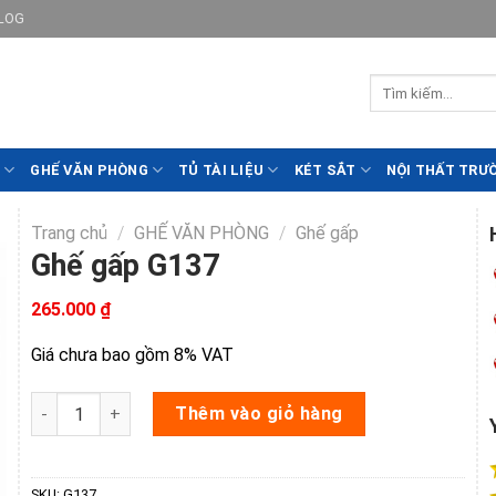
LOG
GHẾ VĂN PHÒNG
TỦ TÀI LIỆU
KÉT SẮT
NỘI THẤT TRƯ
Trang chủ
/
GHẾ VĂN PHÒNG
/
Ghế gấp
Ghế gấp G137
265.000
₫
Giá chưa bao gồm 8% VAT
Ghế gấp G137 số lượng
Thêm vào giỏ hàng
SKU:
G137