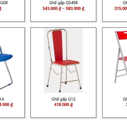
 G08
Ghế gấp G0498
G
Khoảng
₫
543.000
₫
–
583.000
₫
315.0
giá:
từ
543.000 ₫
đến
583.000 ₫
14
Ghế gấp G12
G
Khoảng
4.000
₫
418.000
₫
giá:
từ
400.000 ₫
đến
534.000 ₫