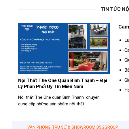
TIN TỨC NỘ
Cam 
Lu
Ca
Gi
Bả
Gi
Nội Thất The One Quận Bình Thạnh – Đại
Lý Phân Phối Uy Tín Miền Nam
Ho
Nội thất The One quận Bình Thạnh chuyên
cung cấp những sản phẩm nội thất
VĂN PHÒNG TRỤ SỞ & SHOWROOM DSGGROUP