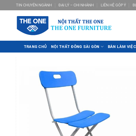
Skip
TIN CHUYÊN NGÀNH
ĐẠI LÝ – CHI NHÁNH
LIÊN HỆ GÓP Ý
B
to
content
TRANG CHỦ
NỘI THẤT ĐÔNG SÀI GÒN
BÀN LÀM VIỆC