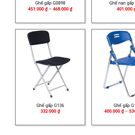
Ghế gấp G0898
Ghế nan gấp
Khoảng
451.000
₫
–
468.000
₫
401.000
giá:
từ
451.000 ₫
đến
468.000 ₫
Ghế gấp G136
Ghế gấp G
332.000
₫
400.000
₫
–
53