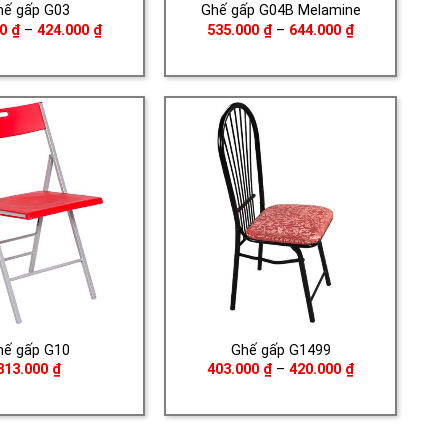
hế gấp G03
Ghế gấp G04B Melamine
Khoảng
Khoảng
00
₫
–
424.000
₫
535.000
₫
–
644.000
₫
giá:
giá:
từ
từ
315.000 ₫
535.000 ₫
đến
đến
424.000 ₫
644.000 ₫
hế gấp G10
Ghế gấp G1499
Khoảng
313.000
₫
403.000
₫
–
420.000
₫
giá:
từ
403.000 ₫
đến
420.000 ₫