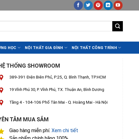
ỜNG HỌC
NỘI THẤT GIA ĐÌNH
NỘI THẤT CÔNG TRÌNH
HỆ THỐNG SHOWROOM
389-391 Điện Biên Phủ, P.25, Q. Bình Thạnh, TP.HCM
19 Vĩnh Phú 30, P. Vĩnh Phú, TX. Thuận An, Bình Dương
Tầng 4 - 104-106 Phố Tân Mai - Q. Hoàng Mai - Hà Nội
YÊN TÂM MUA SẮM
Giao hàng miễn phí.
Xem chi tiết
Sản phẩm chính hãng 100%