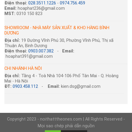
Điện thoại:
028.3511.1226
-
0974.756.459
Email:
hoaphat236@gmail.com
MST:
0310 150 823
SHOWROOM - NHÀ MÁY SẢN XUẤT & KHO HÀNG BÌNH
DƯƠNG
Địa chỉ:
19 Đường Vĩnh Phú 30, Phường Vĩnh Phú, Thị xã
Thuận An, Bình Dương
Điện thoại:
0903.007.382
-
Email:
hoaphat391@gmail.com
CHI NHÁNH HÀ NỘI
Địa chỉ:
Tầng 4 - Toà Nhà 104-106 Phố Tân Mai - Q. Hoàng
Mai - Hà Nội
ĐT:
0903.458.112
-
Email:
kien.dsg@gmail.com
Copyright 2023 - noithatttheones.com | All Rights Reserved -
Mọi sao chép phải dẫn nguồn