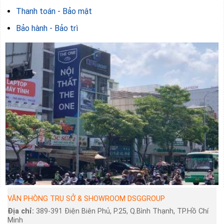
Thanh toán - Bảo mật
Bảo hành - Bảo trì
VĂN PHÒNG TRỤ SỞ & SHOWROOM DSGGROUP
Địa chỉ:
389-391 Điện Biên Phủ, P.25, Q.Bình Thạnh, TP.Hồ Chí
Minh