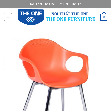
Skip
Nội Thất The One - Hiện Đại - Tinh Tế
to
content
0