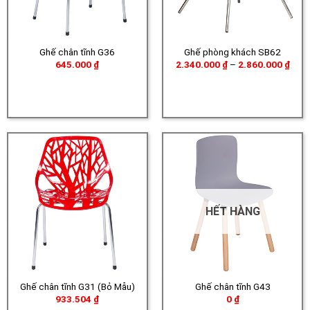
Ghế chân tĩnh G36
Ghế phòng khách SB62
Khoả
645.000
₫
2.340.000
₫
–
2.860.000
₫
giá:
từ
2.34
đến
2.86
HẾT HÀNG
Ghế chân tĩnh G31 (Bỏ Mẫu)
Ghế chân tĩnh G43
933.504
₫
0
₫