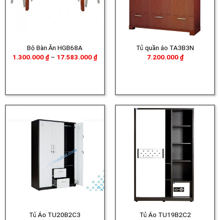
Bộ Bàn Ăn HGB68A
Tủ quần áo TA3B3N
Khoảng
1.300.000
₫
–
17.583.000
₫
7.200.000
₫
giá:
từ
1.300.000 ₫
đến
17.583.000 ₫
Tủ Áo TU20B2C3
Tủ Áo TU19B2C2