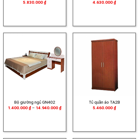
5.830.000
₫
4.630.000
₫
Bộ giường ngủ GN402
Tủ quần áo TA2B
Khoảng
1.400.000
₫
–
14.940.000
₫
5.460.000
₫
giá:
từ
1.400.000 ₫
đến
14.940.000 ₫