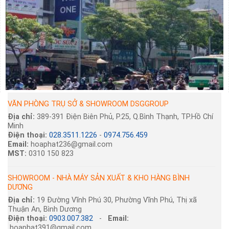
VĂN PHÒNG TRỤ SỞ & SHOWROOM DSGGROUP
Địa chỉ:
389-391 Điện Biên Phủ, P.25, Q.Bình Thạnh, TP.Hồ Chí
Minh
Điện thoại:
028.3511.1226
-
0974.756.459
Email:
hoaphat236@gmail.com
MST:
0310 150 823
SHOWROOM - NHÀ MÁY SẢN XUẤT & KHO HÀNG BÌNH
DƯƠNG
Địa chỉ:
19 Đường Vĩnh Phú 30, Phường Vĩnh Phú, Thị xã
Thuận An, Bình Dương
Điện thoại:
0903.007.382
-
Email:
hoaphat391@gmail.com