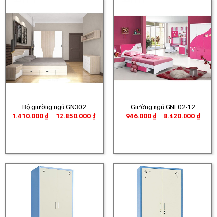
Bộ giường ngủ GN302
Giường ngủ GNE02-12
Khoảng
Khoả
1.410.000
₫
–
12.850.000
₫
946.000
₫
–
8.420.000
₫
giá:
giá:
từ
từ
1.410.000 ₫
946.0
đến
đến
12.850.000 ₫
8.420