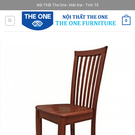
Skip
Nội Thất The One - Hiện Đại - Tinh Tế
to
content
0