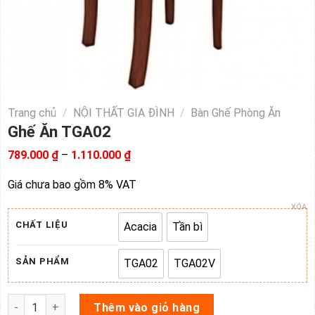
Trang chủ
/
NỘI THẤT GIA ĐÌNH
/
Bàn Ghế Phòng Ăn
Ghế Ăn TGA02
Khoảng
789.000
₫
–
1.110.000
₫
giá:
từ
Giá chưa bao gồm 8% VAT
789.000 ₫
đến
XÓA
1.110.000 ₫
CHẤT LIỆU
Acacia
Tần bì
Acacia
Tần bì
SẢN PHẨM
TGA02
TGA02V
TGA02
TGA02V
Ghế Ăn TGA02 số lượng
Thêm vào giỏ hàng