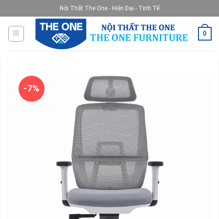
Skip
Nội Thất The One - Hiện Đại - Tinh Tế
to
content
0
-7%