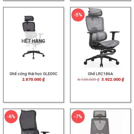
3.57
-5%
HẾT HÀNG
Ghế công thái học GLE09C
Ghế LRC186A
Giá
Giá
2.870.000
₫
4.134.000
₫
3.922.000
₫
gốc
hiện
là:
tại
4.134.000 ₫.
là:
3.922
-6%
-7%