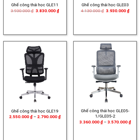
Ghế công thái học GLE11
Ghế công thái học GLE03
Giá
Giá
Giá
Giá
3.930.000
₫
3.830.000
₫
4.130.000
₫
3.930.000
₫
gốc
hiện
gốc
hiện
là:
tại
là:
tại
3.930.000 ₫.
là:
4.130.000 ₫.
là:
3.830.000 ₫.
3.930
Ghế công thái học GLE05-
Ghế công thái học GLE19
1/GLE05-2
Khoảng
2.550.000
₫
–
2.790.000
₫
giá:
Khoả
3.360.000
₫
–
3.570.000
₫
từ
giá:
2.550.000 ₫
từ
đến
3.36
2.790.000 ₫
đến