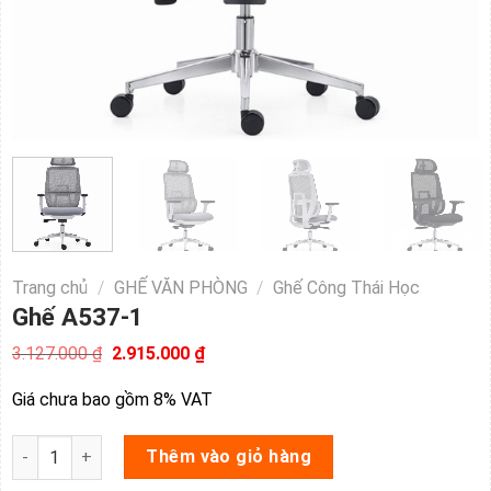
Trang chủ
/
GHẾ VĂN PHÒNG
/
Ghế Công Thái Học
Ghế A537-1
Giá
Giá
3.127.000
₫
2.915.000
₫
gốc
hiện
là:
tại
Giá chưa bao gồm 8% VAT
3.127.000 ₫.
là:
2.915.000 ₫.
Ghế A537-1 số lượng
Thêm vào giỏ hàng