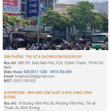
VĂN PHÒNG TRỤ SỞ & SHOWROOM DSGGROUP
Địa chỉ:
389-391 Điện Biên Phủ, P.25, Q.Bình Thạnh, TP.Hồ Chí
Minh
Điện thoại:
028.3511.1226
-
0974.756.459
Email:
hoaphat236@gmail.com
MST:
0310 150 823
SHOWROOM - NHÀ MÁY SẢN XUẤT & KHO HÀNG BÌNH
DƯƠNG
Địa chỉ:
19 Đường Vĩnh Phú 30, Phường Vĩnh Phú, Thị xã
Thuận An, Bình Dương