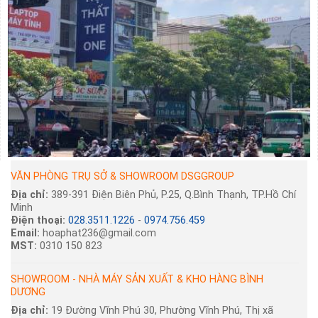
VĂN PHÒNG TRỤ SỞ & SHOWROOM DSGGROUP
Địa chỉ:
389-391 Điện Biên Phủ, P.25, Q.Bình Thạnh, TP.Hồ Chí
Minh
Điện thoại:
028.3511.1226
-
0974.756.459
Email:
hoaphat236@gmail.com
MST:
0310 150 823
SHOWROOM - NHÀ MÁY SẢN XUẤT & KHO HÀNG BÌNH
DƯƠNG
Địa chỉ:
19 Đường Vĩnh Phú 30, Phường Vĩnh Phú, Thị xã