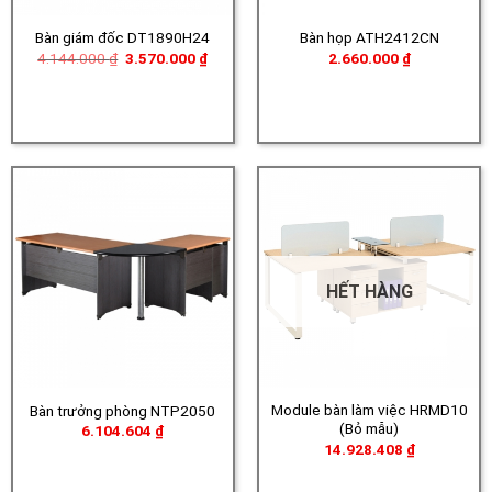
Bàn giám đốc DT1890H24
Bàn họp ATH2412CN
Giá
Giá
4.144.000
₫
3.570.000
₫
2.660.000
₫
gốc
hiện
là:
tại
4.144.000 ₫.
là:
3.570.000 ₫.
HẾT HÀNG
Module bàn làm việc HRMD10
Bàn trưởng phòng NTP2050
(Bỏ mẫu)
6.104.604
₫
14.928.408
₫