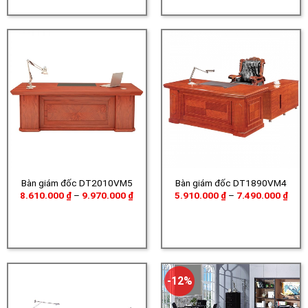
Bàn giám đốc DT2010VM5
Bàn giám đốc DT1890VM4
Khoảng
Khoả
8.610.000
₫
–
9.970.000
₫
5.910.000
₫
–
7.490.000
₫
giá:
giá:
từ
từ
8.610.000 ₫
5.91
đến
đến
9.970.000 ₫
7.49
-12%