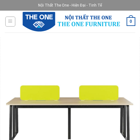
Skip
Nội Thất The One - Hiện Đại - Tinh Tế
to
content
0