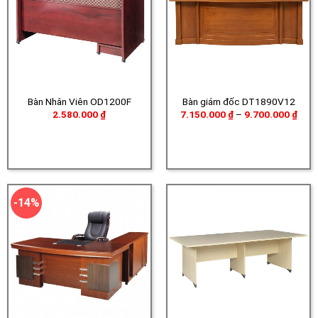
Bàn Nhân Viên OD1200F
Bàn giám đốc DT1890V12
Khoả
2.580.000
₫
7.150.000
₫
–
9.700.000
₫
giá:
từ
7.15
đến
9.70
-14%