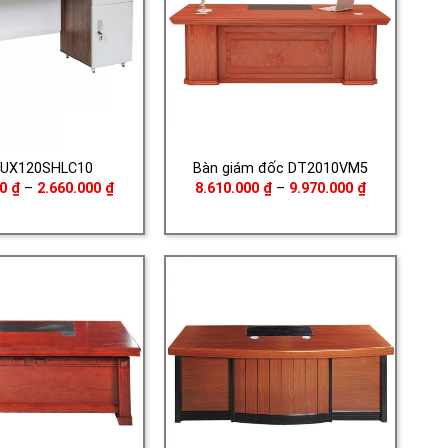
LUX120SHLC10
Bàn giám đốc DT2010VM5
Khoảng
Khoảng
00
₫
–
2.660.000
₫
8.610.000
₫
–
9.970.000
₫
giá:
giá:
từ
từ
2.220.000 ₫
8.610.000 ₫
đến
đến
2.660.000 ₫
9.970.000 ₫