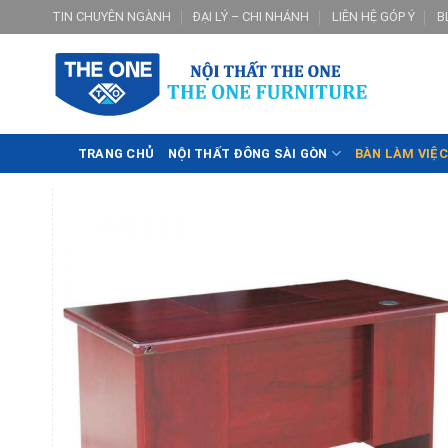
Skip
TIN CHUYÊN NGÀNH
ĐẠI LÝ – CHI NHÁNH
LIÊN HỆ GÓP Ý
B
to
content
TRANG CHỦ
NỘI THẤT ĐÔNG SÀI GÒN
BÀN LÀM VIỆC