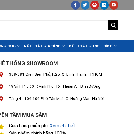
ỜNG HỌC
NỘI THẤT GIA ĐÌNH
NỘI THẤT CÔNG TRÌNH
HỆ THỐNG SHOWROOM
389-391 Điện Biên Phủ, P.25, Q. Bình Thạnh, TP.HCM
19 Vĩnh Phú 30, P. Vĩnh Phú, TX. Thuận An, Bình Dương
Tầng 4 - 104-106 Phố Tân Mai - Q. Hoàng Mai - Hà Nội
YÊN TÂM MUA SẮM
Giao hàng miễn phí.
Xem chi tiết
Sản phẩm chính hãng 100%