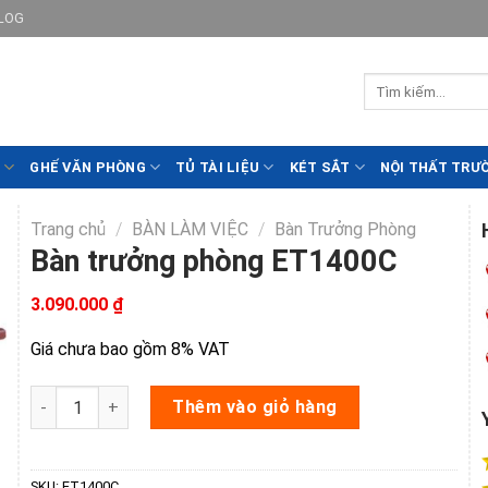
LOG
GHẾ VĂN PHÒNG
TỦ TÀI LIỆU
KÉT SẮT
NỘI THẤT TRƯ
Trang chủ
/
BÀN LÀM VIỆC
/
Bàn Trưởng Phòng
Bàn trưởng phòng ET1400C
3.090.000
₫
Giá chưa bao gồm 8% VAT
Bàn trưởng phòng ET1400C số lượng
Thêm vào giỏ hàng
SKU:
ET1400C