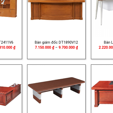
T2411V6
Bàn giám đốc DT1890V12
Bàn 
Khoảng
Khoảng
310.000
₫
7.150.000
₫
–
9.700.000
₫
2.220.0
giá:
giá:
từ
từ
2.020.000 ₫
7.150.000 ₫
đến
đến
22.310.000 ₫
9.700.000 ₫