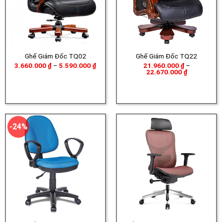
Ghế Giám Đốc TQ02
Ghế Giám Đốc TQ22
Khoảng
3.660.000
₫
–
5.590.000
₫
21.960.000
₫
–
giá:
Khoảng
22.670.000
₫
từ
giá:
3.660.000 ₫
từ
đến
21.960.000
5.590.000 ₫
đến
22.670.000
-24%