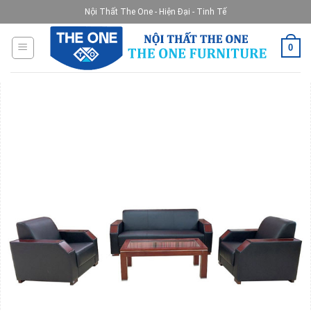
Skip
Nội Thất The One - Hiện Đại - Tinh Tế
to
content
0