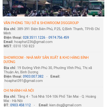
VĂN PHÒNG TRỤ SỞ & SHOWROOM DSGGROUP
Địa chỉ:
389-391 Điện Biên Phủ, P.25, Q.Bình Thạnh, TP.Hồ Chí
Minh
Điện thoại:
028.3511.1226
-
0974.756.459
Email:
hoaphat236@gmail.com
MST:
0310 150 823
SHOWROOM - NHÀ MÁY SẢN XUẤT & KHO HÀNG BÌNH
DƯƠNG
Địa chỉ:
19 Đường Vĩnh Phú 30, Phường Vĩnh Phú, Thị xã
Thuận An, Bình Dương
Điện thoại:
0903.007.382
-
Email:
hoaphat391@gmail.com
CHI NHÁNH HÀ NỘI
Địa chỉ:
Tầng 4 - Toà Nhà 104-106 Phố Tân Mai - Q. Hoàng
Mai - Hà Nội
ĐT:
0903.458.112
-
Email:
kien.dsg@gmail.com