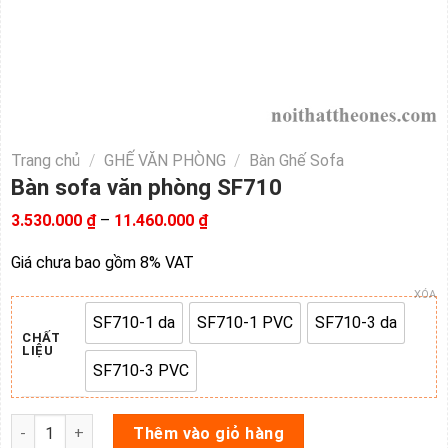
Trang chủ
/
GHẾ VĂN PHÒNG
/
Bàn Ghế Sofa
Bàn sofa văn phòng SF710
Khoảng
3.530.000
₫
–
11.460.000
₫
giá:
từ
Giá chưa bao gồm 8% VAT
3.530.000 ₫
đến
XÓA
11.460.000 ₫
SF710-1 da
SF710-1 PVC
SF710-3 da
SF710-1 da
SF710-1 PVC
SF710-3 da
CHẤT
LIỆU
SF710-3 PVC
SF710-3 PVC
Bàn sofa văn phòng SF710 số lượng
Thêm vào giỏ hàng