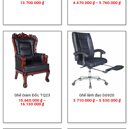
Khoả
13.700.000
₫
4.470.000
₫
–
5.760.000
₫
giá:
từ
4.47
đến
5.76
Ghế Giám Đốc TQ23
Ghế lãnh đạo SG920
Khoả
15.640.000
₫
–
3.710.000
₫
–
5.530.000
₫
Khoảng
giá:
16.130.000
₫
giá:
từ
từ
3.71
15.640.000 ₫
đến
đến
5.53
16.130.000 ₫