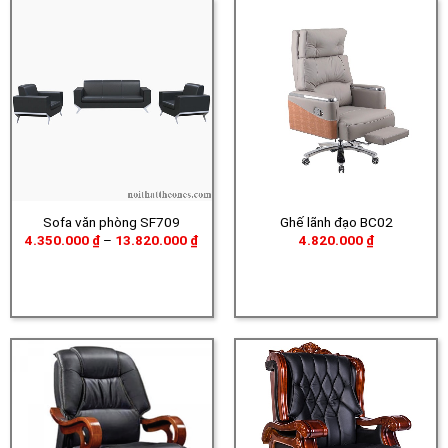
Sofa văn phòng SF709
Ghế lãnh đạo BC02
Khoảng
4.350.000
₫
–
13.820.000
₫
4.820.000
₫
giá:
từ
4.350.000 ₫
đến
13.820.000 ₫