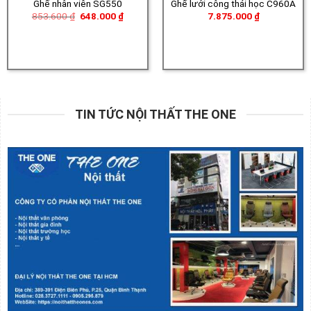
Ghế nhân viên SG550
Ghế lưới công thái học C960A
Giá
Giá
853.600
₫
648.000
₫
7.875.000
₫
gốc
hiện
là:
tại
853.600 ₫.
là:
648.000 ₫.
TIN TỨC NỘI THẤT THE ONE