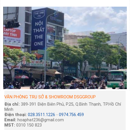
VĂN PHÒNG TRỤ SỞ & SHOWROOM DSGGROUP
Địa chỉ:
389-391 Điện Biên Phủ, P.25, Q.Bình Thạnh, TP.Hồ Chí
Minh
Điện thoại:
028.3511.1226
-
0974.756.459
Email:
hoaphat236@gmail.com
MST:
0310 150 823