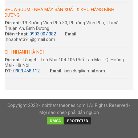
SHOWROOM - NHÀ MÁY SẢN XUẤT & KHO HÀNG BÌNH
DƯƠNG
Địa chỉ:
19 Đường Vĩnh Phú 30, Phường Vĩnh Phú, Thị xã
Thuận An, Bình Dương
Điện thoại:
0903.007.382
-
Email:
hoaphat391@gmail.com
CHI NHÁNH HÀ NỘI
Địa chỉ:
Tầng 4 - Toà Nhà 104-106 Phố Tân Mai - Q. Hoàng
Mai - Hà Nội
ĐT:
0903.458.112
-
Email:
kien.dsg@gmail.com
Copyright 2023 - noithatttheones.com | All Rights Reserved -
Mọi sao chép phải dẫn nguồn