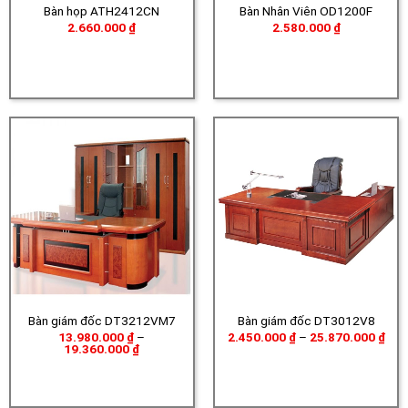
Bàn họp ATH2412CN
Bàn Nhân Viên OD1200F
2.660.000
₫
2.580.000
₫
Bàn giám đốc DT3212VM7
Bàn giám đốc DT3012V8
Kho
13.980.000
₫
–
2.450.000
₫
–
25.870.000
₫
Khoảng
giá:
19.360.000
₫
giá:
từ
từ
2.4
13.980.000 ₫
đến
đến
25.
19.360.000 ₫