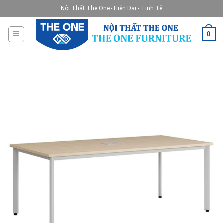
Skip
Nội Thất The One - Hiện Đại - Tinh Tế
to
content
0