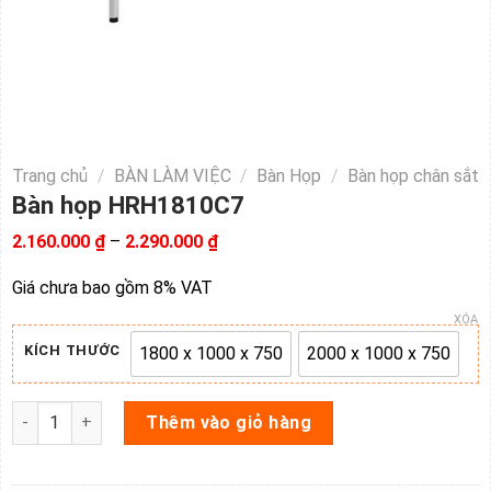
Trang chủ
/
BÀN LÀM VIỆC
/
Bàn Họp
/
Bàn họp chân sắt
Bàn họp HRH1810C7
Khoảng
2.160.000
₫
–
2.290.000
₫
giá:
từ
Giá chưa bao gồm 8% VAT
2.160.000 ₫
đến
XÓA
2.290.000 ₫
KÍCH THƯỚC
1800 x 1000 x 750
2000 x 1000 x 750
1800 x 1000 x 750
2000 x 1000 x 
Bàn họp HRH1810C7 số lượng
Thêm vào giỏ hàng