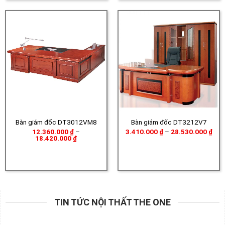
Bàn giám đốc DT3012VM8
Bàn giám đốc DT3212V7
Kho
12.360.000
₫
–
3.410.000
₫
–
28.530.000
₫
Khoảng
giá:
18.420.000
₫
giá:
từ
từ
3.4
12.360.000 ₫
đến
đến
28.
18.420.000 ₫
TIN TỨC NỘI THẤT THE ONE