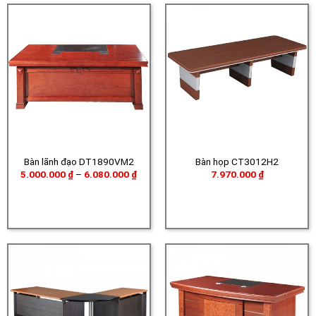
Bàn lãnh đạo DT1890VM2
Bàn họp CT3012H2
Khoảng
5.000.000
₫
–
6.080.000
₫
7.970.000
₫
giá:
từ
5.000.000 ₫
đến
6.080.000 ₫