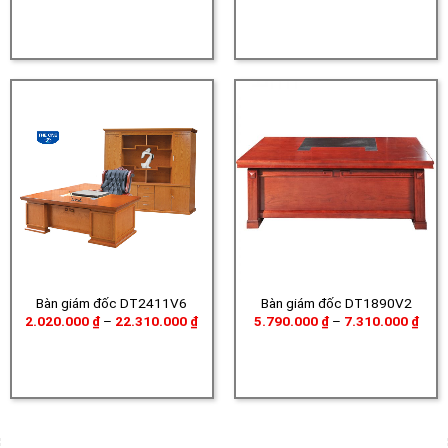
từ
từ
797.000 ₫
7.15
đến
đến
1.260.000 ₫
9.70
Bàn giám đốc DT2411V6
Bàn giám đốc DT1890V2
Khoảng
Khoả
2.020.000
₫
–
22.310.000
₫
5.790.000
₫
–
7.310.000
₫
giá:
giá:
từ
từ
2.020.000 ₫
5.79
đến
đến
22.310.000 ₫
7.31