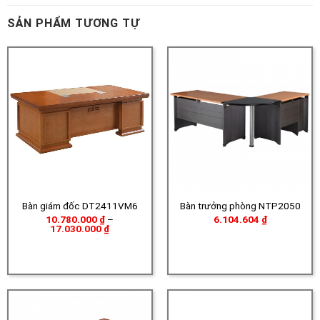
SẢN PHẨM TƯƠNG TỰ
Bàn giám đốc DT2411VM6
Bàn trưởng phòng NTP2050
10.780.000
₫
–
6.104.604
₫
Khoảng
17.030.000
₫
giá:
từ
10.780.000 ₫
đến
17.030.000 ₫