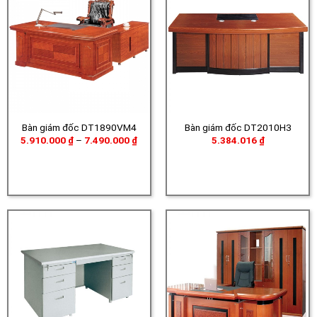
Bàn giám đốc DT1890VM4
Bàn giám đốc DT2010H3
Khoảng
5.910.000
₫
–
7.490.000
₫
5.384.016
₫
giá:
từ
5.910.000 ₫
đến
7.490.000 ₫