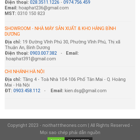
Điện thoại:
028.3511.1226
-
0974.756.459
Email:
hoaphat236@gmail.com
MST:
0310 150 823
SHOWROOM - NHÀ MÁY SẢN XUẤT & KHO HÀNG BÌNH
DƯƠNG
Địa chỉ:
19 Đường Vĩnh Phú 30, Phường Vĩnh Phú, Thị xã
Thuận An, Bình Dương
Điện thoại:
0903.007.382
-
Email:
hoaphat391@gmail.com
CHI NHÁNH HÀ NỘI
Địa chỉ:
Tầng 4 - Toà Nhà 104-106 Phố Tân Mai - Q. Hoàng
Mai - Hà Nội
ĐT:
0903.458.112
-
Email:
kien.dsg@gmail.com
Copyright 2023 - noithatttheones.com | All Rights Reserved -
Mọi sao chép phải dẫn nguồn