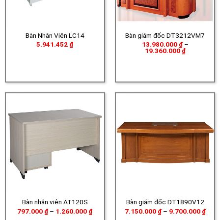
Bàn Nhân Viên LC14
Bàn giám đốc DT3212VM7
5.941.452
₫
13.980.000
₫
–
Khoảng
19.360.000
₫
giá:
từ
13.980.000
đến
19.360.000
Bàn nhân viên AT120S
Bàn giám đốc DT1890V12
Khoảng
Khoả
797.000
₫
–
1.260.000
₫
7.150.000
₫
–
9.700.000
₫
giá:
giá: