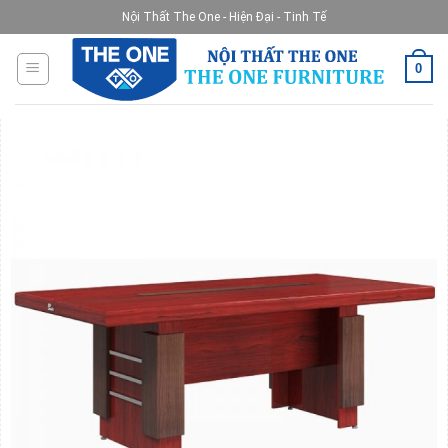
Skip
Nội Thất The One - Hiện Đại - Tinh Tế
to
content
0