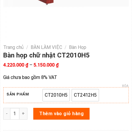
Trang chủ
/
BÀN LÀM VIỆC
/
Bàn Họp
Bàn họp chữ nhật CT2010H5
Khoảng
4.220.000
₫
–
5.150.000
₫
giá:
từ
Giá chưa bao gồm 8% VAT
4.220.000 ₫
đến
XÓA
5.150.000 ₫
SẢN PHẨM
CT2010H5
CT2412H5
CT2010H5
CT2412H5
Bàn họp chữ nhật CT2010H5 số lượng
Thêm vào giỏ hàng