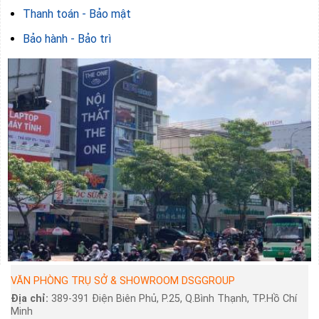
Thanh toán - Bảo mật
Bảo hành - Bảo trì
VĂN PHÒNG TRỤ SỞ & SHOWROOM DSGGROUP
Địa chỉ:
389-391 Điện Biên Phủ, P.25, Q.Bình Thạnh, TP.Hồ Chí
Minh