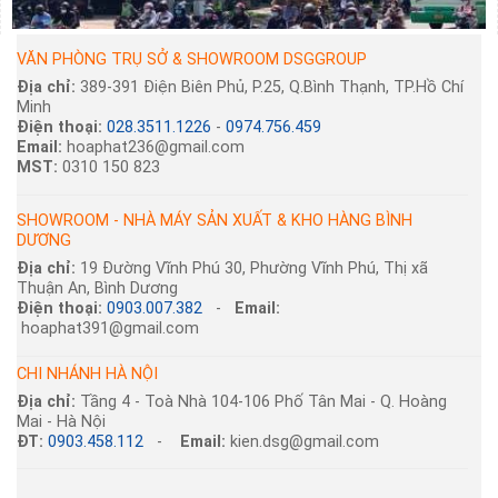
VĂN PHÒNG TRỤ SỞ & SHOWROOM DSGGROUP
Địa chỉ:
389-391 Điện Biên Phủ, P.25, Q.Bình Thạnh, TP.Hồ Chí
Minh
Điện thoại:
028.3511.1226
-
0974.756.459
Email:
hoaphat236@gmail.com
MST:
0310 150 823
SHOWROOM - NHÀ MÁY SẢN XUẤT & KHO HÀNG BÌNH
DƯƠNG
Địa chỉ:
19 Đường Vĩnh Phú 30, Phường Vĩnh Phú, Thị xã
Thuận An, Bình Dương
Điện thoại:
0903.007.382
-
Email:
hoaphat391@gmail.com
CHI NHÁNH HÀ NỘI
Địa chỉ:
Tầng 4 - Toà Nhà 104-106 Phố Tân Mai - Q. Hoàng
Mai - Hà Nội
ĐT:
0903.458.112
-
Email:
kien.dsg@gmail.com