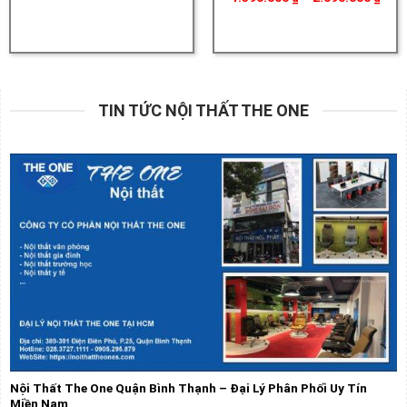
từ
giá:
2.580.000 ₫
từ
đến
1.39
2.620.000 ₫
đến
2.09
TIN TỨC NỘI THẤT THE ONE
Nội Thất The One Quận Bình Thạnh – Đại Lý Phân Phối Uy Tín
Miền Nam