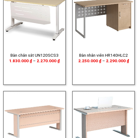
Bàn chân sắt UN120SCS3
Bàn nhân viên HR140HLC2
Khoảng
Khoả
1.830.000
₫
–
2.270.000
₫
2.250.000
₫
–
2.290.000
₫
giá:
giá:
từ
từ
1.830.000 ₫
2.25
đến
đến
2.270.000 ₫
2.29