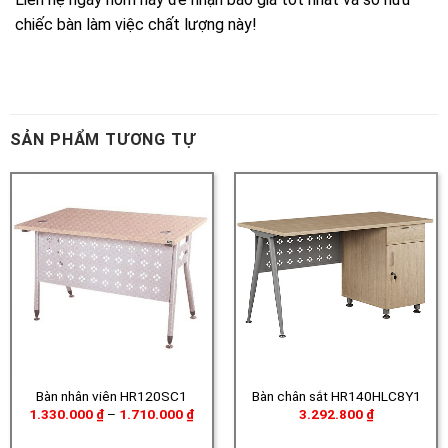
SẢN PHẨM TƯƠNG TỰ
Bàn nhân viên HR120SC1
Bàn chân sắt HR140HLC8Y1
Khoảng
1.330.000
₫
–
1.710.000
₫
3.292.800
₫
giá:
từ