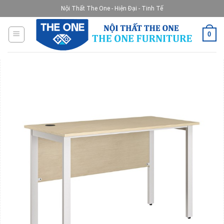
Skip
Nội Thất The One - Hiện Đại - Tinh Tế
to
content
0