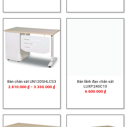
1.330.000 ₫
đến
1.710.000 ₫
Bàn lãnh đạo chân sắt
Bàn chân sắt UN120SHLCS3
LUXP240C10
Khoảng
2.810.000
₫
–
3.330.000
₫
giá:
6.600.000
₫
từ
2.810.000 ₫
đến
3.330.000 ₫