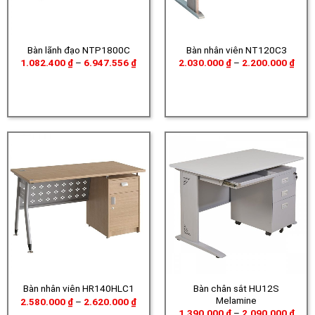
Bàn lãnh đạo NTP1800C
Bàn nhân viên NT120C3
Khoảng
Khoả
1.082.400
₫
–
6.947.556
₫
2.030.000
₫
–
2.200.000
₫
giá:
giá:
từ
từ
1.082.400 ₫
2.03
đến
đến
6.947.556 ₫
2.20
Bàn chân sắt HU12S
Bàn nhân viên HR140HLC1
Melamine
Khoảng
2.580.000
₫
–
2.620.000
₫
giá:
Khoả
1.390.000
₫
–
2.090.000
₫